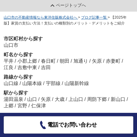
ページトップへ
山口市の不動産情報なら東洋住販株式会社へ
>
ブログ記事一覧
>
【2025年
版】家賃の支払い方法！支払いの種類別のメリット・デメリットをご紹介
市区町村から探す
山口市
町名から探す
平井
/
小郡上郷
/
春日町
/
朝田
/
旭通り
/
矢原
/
赤妻町
/
江良
/
吉敷中東
/
吉田
路線から探す
山口線
/
山陽本線
/
宇部線
/
山陽新幹線
駅から探す
湯田温泉
/
山口
/
矢原
/
大歳
/
上山口
/
周防下郷
/
新山口
/
上郷
/
宮野
/
仁保津
電話でお問い合わせ