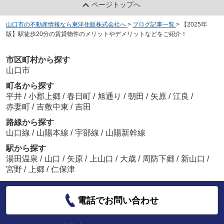
ページトップへ
山口市の不動産情報なら東洋住販株式会社へ
>
ブログ記事一覧
>
【2025年
版】駅徒歩20分の賃貸物件のメリットやデメリットなどをご紹介！
市区町村から探す
山口市
町名から探す
平井
/
小郡上郷
/
春日町
/
旭通り
/
朝田
/
矢原
/
江良
/
赤妻町
/
吉敷中東
/
吉田
路線から探す
山口線
/
山陽本線
/
宇部線
/
山陽新幹線
駅から探す
湯田温泉
/
山口
/
矢原
/
上山口
/
大歳
/
周防下郷
/
新山口
/
宮野
/
上郷
/
仁保津
電話でお問い合わせ