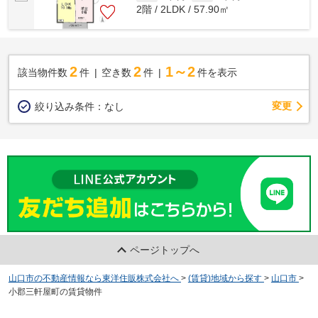
2階 / 2LDK / 57.90㎡
2
2
1～2
該当物件数
件
空き数
件
件を表示
変更
絞り込み条件：
なし
ページトップへ
山口市の不動産情報なら東洋住販株式会社へ
>
(賃貸)地域から探す
>
山口市
>
小郡三軒屋町の賃貸物件