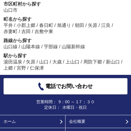
市区町村から探す
山口市
町名から探す
平井
/
小郡上郷
/
春日町
/
旭通り
/
朝田
/
矢原
/
江良
/
赤妻町
/
吉田
/
吉敷中東
路線から探す
山口線
/
山陽本線
/
宇部線
/
山陽新幹線
駅から探す
湯田温泉
/
矢原
/
山口
/
大歳
/
上山口
/
周防下郷
/
新山口
/
上郷
/
宮野
/
仁保津
電話でお問い合わせ
営業時間：
9：00 ～ 1７：３０
定休日：
水曜日・祝日
ホーム
会社概要