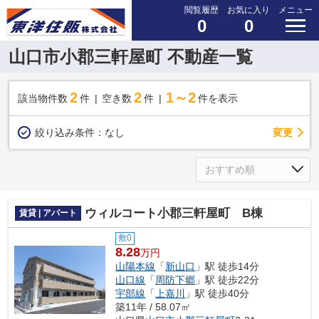
閲覧履歴
お気に入り
メニュー
0
0
山口市小郡三軒屋町 不動産一覧
2
2
1～2
該当物件数
件
空き数
件
件を表示
変更
絞り込み条件：
なし
ウィルコート小郡三軒屋町 B棟
賃貸 | アパート
敷0
8.28
万円
山陽本線
「
新山口
」駅 徒歩14分
山口線
「
周防下郷
」駅 徒歩22分
宇部線
「
上嘉川
」駅 徒歩40分
築11年 / 58.07㎡