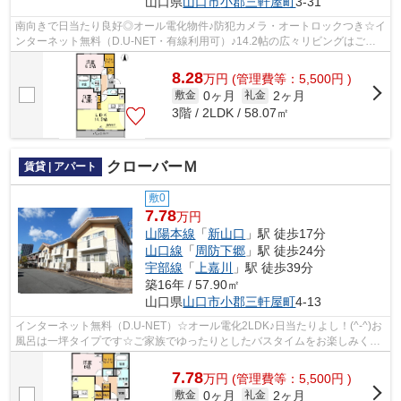
山口県
山口市
小郡三軒屋町
3-31
南向きで日当たり良好◎オール電化物件♪防犯カメラ・オートロックつき☆イ
ンターネット無料（D.U-NET・有線利用可）♪14.2帖の広々リビングはご家
族のくつろぎスペースにぴったり☆収納も...
8.28
万
円
(管理費等：5,500円 )
0ヶ月
2ヶ月
敷金
礼金
3階 / 2LDK / 58.07㎡
クローバーＭ
賃貸 | アパート
敷0
7.78
万円
山陽本線
「
新山口
」駅 徒歩17分
山口線
「
周防下郷
」駅 徒歩24分
宇部線
「
上嘉川
」駅 徒歩39分
築16年 / 57.90㎡
山口県
山口市
小郡三軒屋町
4-13
インターネット無料（D.U-NET）☆オール電化2LDK♪日当たりよし！(^-^)お
風呂は一坪タイプです☆ご家族でゆったりとしたバスタイムをお楽しみくだ
さい♪北側の洋室にはウォークインクロー...
7.78
万
円
(管理費等：5,500円 )
0ヶ月
2ヶ月
敷金
礼金