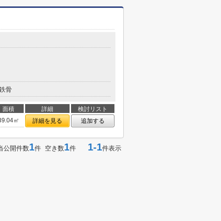
鉄骨
面積
詳細
検討リスト
39.04㎡
詳細を見る
追加する
1
1
1-1
当公開件数
件 空き数
件
件表示