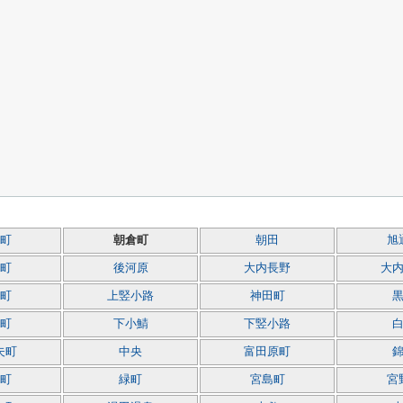
町
朝倉町
朝田
旭
町
後河原
大内長野
大
町
上竪小路
神田町
町
下小鯖
下竪小路
夫町
中央
富田原町
町
緑町
宮島町
宮