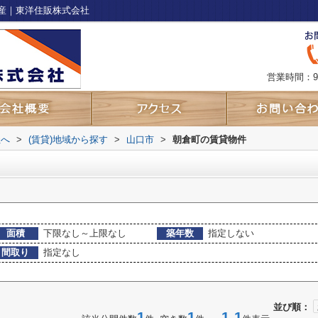
産｜東洋住販株式会社
営業時間：9
社へ
>
(賃貸)地域から探す
>
山口市
>
朝倉町の賃貸物件
面積
下限なし～上限なし
築年数
指定しない
間取り
指定なし
並び順：
1
1
1-1