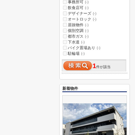
事務所可
(-)
飲食店可
(-)
デザイナーズ
(-)
オートロック
(-)
居抜物件
(-)
個別空調
(-)
都市ガス
(-)
下水道
(-)
バイク置場あり
(-)
駐輪場
(-)
1
件が該当
新着物件