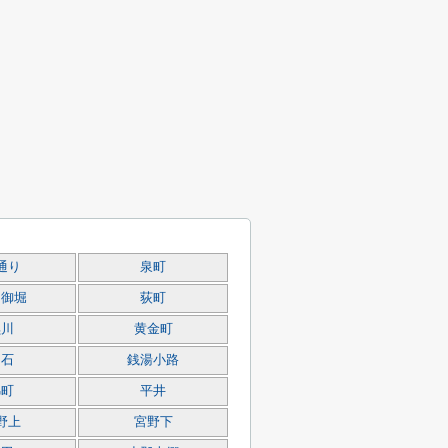
通り
泉町
内御堀
荻町
黒川
黄金町
白石
銭湯小路
錦町
平井
野上
宮野下