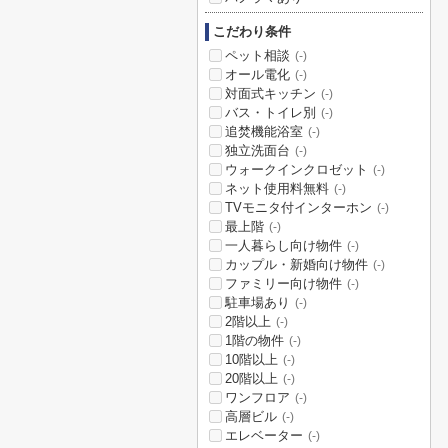
こだわり条件
ペット相談
(-)
オール電化
(-)
対面式キッチン
(-)
バス・トイレ別
(-)
追焚機能浴室
(-)
独立洗面台
(-)
ウォークインクロゼット
(-)
ネット使用料無料
(-)
TVモニタ付インターホン
(-)
最上階
(-)
一人暮らし向け物件
(-)
カップル・新婚向け物件
(-)
ファミリー向け物件
(-)
駐車場あり
(-)
2階以上
(-)
1階の物件
(-)
10階以上
(-)
20階以上
(-)
ワンフロア
(-)
高層ビル
(-)
エレベーター
(-)