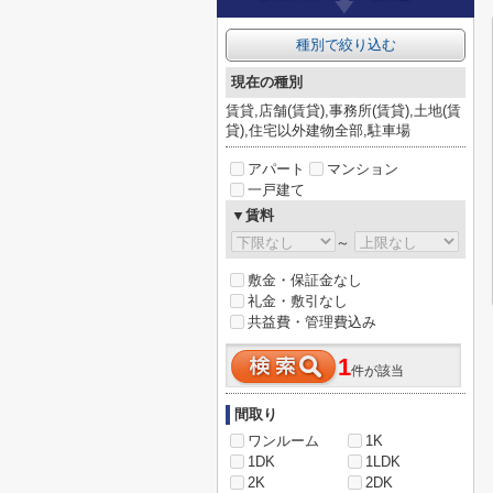
種別で絞り込む
現在の種別
賃貸,店舗(賃貸),事務所(賃貸),土地(賃
貸),住宅以外建物全部,駐車場
アパート
マンション
一戸建て
▼賃料
～
敷金・保証金なし
礼金・敷引なし
共益費・管理費込み
1
件が該当
間取り
ワンルーム
1K
1DK
1LDK
2K
2DK