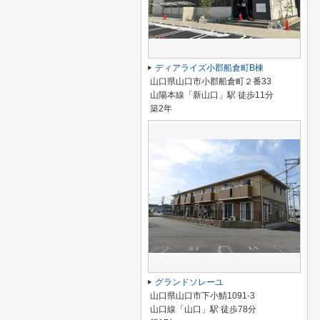
ディアライズ小郡船倉町B棟
山口県山口市小郡船倉町２番33
山陽本線「新山口」駅 徒歩11分
築2年
グランドソレーユ
山口県山口市下小鯖1091-3
山口線「山口」駅 徒歩78分