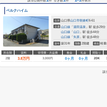
該当公開件数
件 空き数
件
件表示
ベルクハイム
山口県
山口市
朝倉町
6-61
住所
交通
山口線
「
湯田温泉
」駅 徒歩29分
山口線
「
山口
」駅 徒歩44分
山口線
「
矢原
」駅 徒歩48分
築31年
2階建
軽量
築年
階数
構造
所在階
賃料
管理費・共益費
敷金
礼金
間取り
3.8
万円
0ヶ月
0ヶ月
2階
3,000円
2DK
該