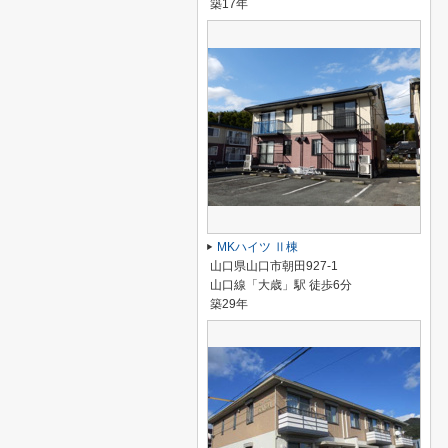
築17年
MKハイツ Ⅱ棟
山口県山口市朝田927-1
山口線「大歳」駅 徒歩6分
築29年