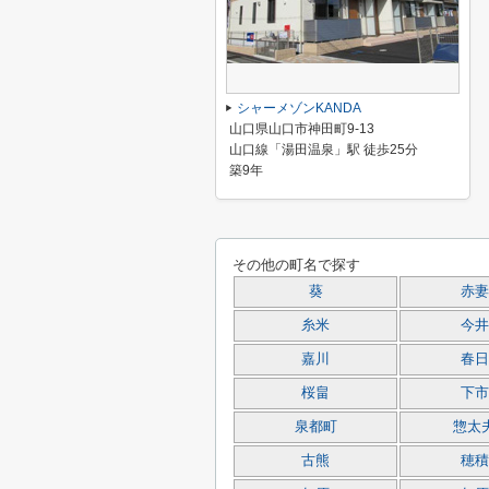
シャーメゾンKANDA
山口県山口市神田町9-13
山口線「湯田温泉」駅 徒歩25分
築9年
その他の町名で探す
葵
赤妻
糸米
今井
嘉川
春日
桜畠
下市
泉都町
惣太
古熊
穂積