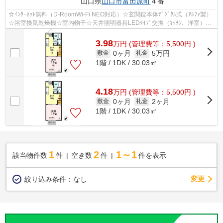
山口県
山口市
富田原町
４番
☆ｲﾝﾀｰﾈｯﾄ無料（D-RoomWi-Fi NEO対応）☆玄関錠本体ﾃﾞｼﾞﾀﾙ式（ｱﾙﾌｧ製）
☆浴室換気乾燥機☆室内物干☆天井照明器具LEDﾀｲﾌﾟ交換（ｷｯﾁﾝ、洋室）☆
洗面化粧台（新品）☆洋室東壁ｱｸｾﾝﾄｸﾛｽ仕様☆
3.98
万
円
(管理費等：5,500円 )
0ヶ月
5万円
敷金
礼金
1階 / 1DK / 30.03㎡
4.18
万
円
(管理費等：5,500円 )
0ヶ月
2ヶ月
敷金
礼金
1階 / 1DK / 30.03㎡
1
2
1～1
該当物件数
件
空き数
件
件を表示
変更
絞り込み条件：
なし