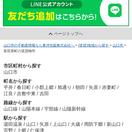
ページトップへ
山口市の不動産情報なら東洋住販株式会社へ
>
(賃貸)地域から探す
>
山口市
>
富田原町の賃貸物件
市区町村から探す
山口市
町名から探す
平井
/
春日町
/
小郡上郷
/
旭通り
/
朝田
/
矢原
/
赤妻町
/
江良
/
吉敷中東
/
吉田
路線から探す
山口線
/
山陽本線
/
宇部線
/
山陽新幹線
駅から探す
湯田温泉
/
山口
/
矢原
/
上山口
/
大歳
/
周防下郷
/
新山口
/
宮野
/
上郷
/
仁保津