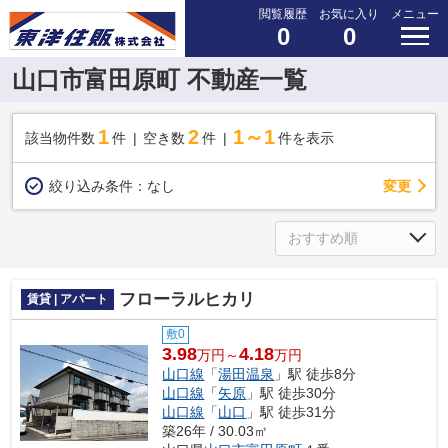
閲覧履歴
お気に入り
メニュー
0
0
山口市富田原町 不動産一覧
1
2
1～1
該当物件数
件
空き数
件
件を表示
変更
絞り込み条件：
なし
フローラルヒカリ
賃貸 | アパート
敷0
3.98
4.18
万円～
万円
山口線
「
湯田温泉
」駅 徒歩8分
山口線
「
矢原
」駅 徒歩30分
山口線
「
山口
」駅 徒歩31分
築26年 / 30.03㎡