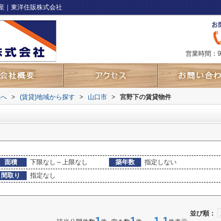
産｜東洋住販株式会社
営業時間：9
社へ
>
(賃貸)地域から探す
>
山口市
>
宮野下の賃貸物件
面積
下限なし～上限なし
築年数
指定しない
間取り
指定なし
並び順：
1
1
1-1