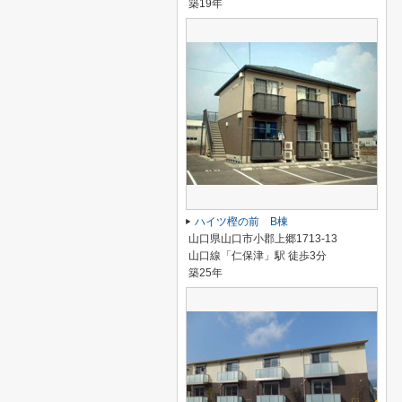
築19年
ハイツ樫の前 B棟
山口県山口市小郡上郷1713-13
山口線「仁保津」駅 徒歩3分
築25年