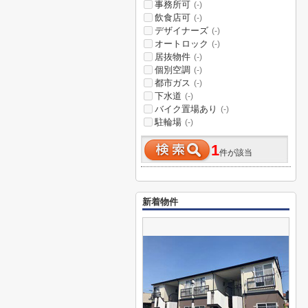
事務所可
(-)
飲食店可
(-)
デザイナーズ
(-)
オートロック
(-)
居抜物件
(-)
個別空調
(-)
都市ガス
(-)
下水道
(-)
バイク置場あり
(-)
駐輪場
(-)
1
件が該当
新着物件