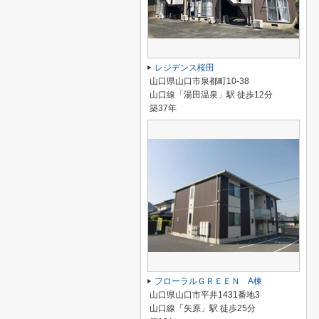
レジデンス桜田
山口県山口市泉都町10-38
山口線「湯田温泉」駅 徒歩12分
築37年
フローラルＧＲＥＥＮ A棟
山口県山口市平井1431番地3
山口線「矢原」駅 徒歩25分