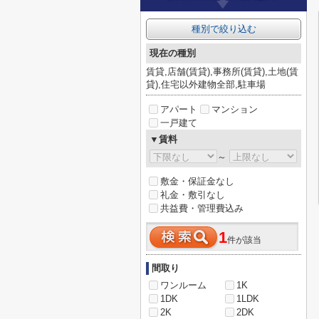
種別で絞り込む
現在の種別
賃貸,店舗(賃貸),事務所(賃貸),土地(賃
貸),住宅以外建物全部,駐車場
アパート
マンション
一戸建て
▼賃料
～
敷金・保証金なし
礼金・敷引なし
共益費・管理費込み
1
件が該当
間取り
ワンルーム
1K
1DK
1LDK
2K
2DK