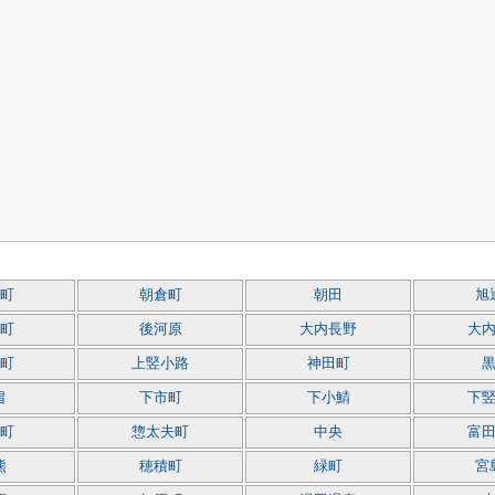
町
朝倉町
朝田
旭
町
後河原
大内長野
大
町
上竪小路
神田町
畠
下市町
下小鯖
下
町
惣太夫町
中央
富
熊
穂積町
緑町
宮