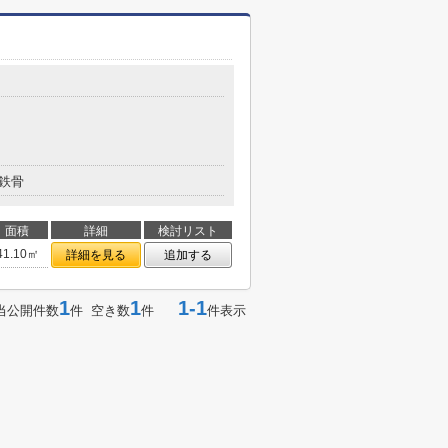
鉄骨
面積
詳細
検討リスト
41.10㎡
詳細を見る
追加する
1
1
1-1
当公開件数
件 空き数
件
件表示