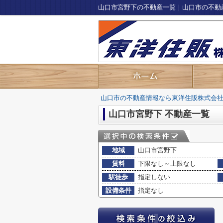
山口市宮野下の不動産一覧｜山口市の不動
山口市の不動産情報なら東洋住販株式会
山口市宮野下 不動産一覧
地域
山口市宮野下
賃料
下限なし～上限なし
駅徒歩
指定しない
設備条件
指定なし