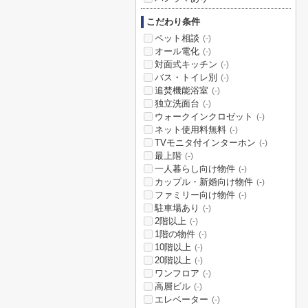
こだわり条件
ペット相談
(-)
オール電化
(-)
対面式キッチン
(-)
バス・トイレ別
(-)
追焚機能浴室
(-)
独立洗面台
(-)
ウォークインクロゼット
(-)
ネット使用料無料
(-)
TVモニタ付インターホン
(-)
最上階
(-)
一人暮らし向け物件
(-)
カップル・新婚向け物件
(-)
ファミリー向け物件
(-)
駐車場あり
(-)
2階以上
(-)
1階の物件
(-)
10階以上
(-)
20階以上
(-)
ワンフロア
(-)
高層ビル
(-)
エレベーター
(-)