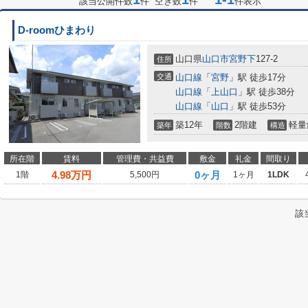
該当公開件数
件 空き数
件
件表示
D-roomひまわり
山口県
山口市
宮野下
127-2
住所
交通
山口線
「
宮野
」駅 徒歩17分
山口線
「
上山口
」駅 徒歩38分
山口線
「
山口
」駅 徒歩53分
築12年
2階建
軽量
築年
階数
構造
所在階
賃料
管理費・共益費
敷金
礼金
間取り
4.98
万円
0ヶ月
1階
5,500円
1ヶ月
1LDK
該