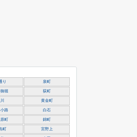
通り
泉町
内御堀
荻町
黒川
黄金町
竪小路
白石
田原町
錦町
島町
宮野上