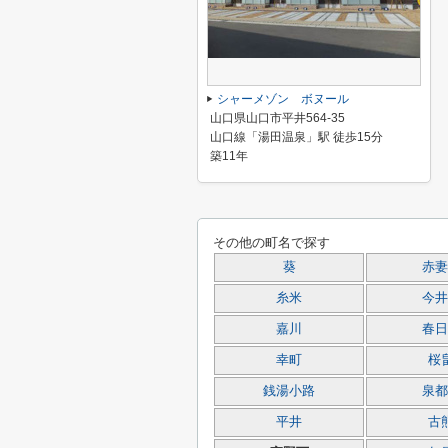
シャーメゾン ボヌール
山口県山口市平井564-35
山口線「湯田温泉」駅 徒歩15分
築11年
その他の町名で探す
葵
赤妻
糸米
今井
嘉川
春日
幸町
桜
銭湯小路
泉都
平井
古