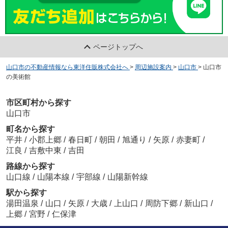
ページトップへ
山口市の不動産情報なら東洋住販株式会社へ
>
周辺施設案内
>
山口市
>
山口市
の美術館
市区町村から探す
山口市
町名から探す
平井
/
小郡上郷
/
春日町
/
朝田
/
旭通り
/
矢原
/
赤妻町
/
江良
/
吉敷中東
/
吉田
路線から探す
山口線
/
山陽本線
/
宇部線
/
山陽新幹線
駅から探す
湯田温泉
/
山口
/
矢原
/
大歳
/
上山口
/
周防下郷
/
新山口
/
上郷
/
宮野
/
仁保津