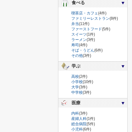
食べる
喫茶店・カフェ
(4件)
ファミリーレストラン
(8件)
弁当
(11件)
ファーストフード
(5件)
スイーツ
(1件)
ラーメン
(3件)
寿司
(4件)
そば・うどん
(6件)
その他
(3件)
学ぶ
高校
(2件)
小学校
(10件)
大学
(3件)
中学校
(3件)
医療
内科
(3件)
産婦人科
(1件)
総合病院
(5件)
小児科
(6件)