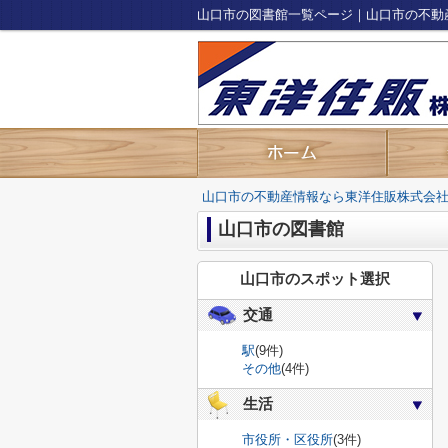
山口市の図書館一覧ページ｜山口市の不動
山口市の不動産情報なら東洋住販株式会
山口市の図書館
山口市のスポット選択
交通
駅
(9件)
その他
(4件)
生活
市役所・区役所
(3件)