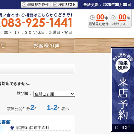
最終更新：2026年08月09日
00
00
件
件
最近見た物件
検討リスト
：00 ～ 1７：３０
定休日：水曜日・祝日
は対応できません。
並び順：
2
1-2
該当公開件数
件
件表示
図書館
山口県山口市中園町