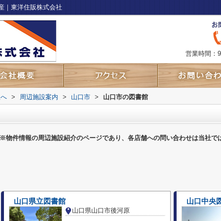
産｜東洋住販株式会社
営業時間：9
社へ
>
周辺施設案内
>
山口市
>
山口市の図書館
※物件情報の周辺施設紹介のページであり、各店舗への問い合わせは当社で
山口県立図書館
山口中央
山口県山口市後河原