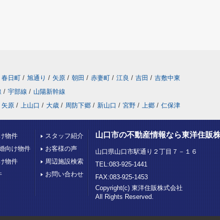
春日町
/
旭通り
/
矢原
/
朝田
/
赤妻町
/
江良
/
吉田
/
吉敷中東
線
/
宇部線
/
山陽新幹線
矢原
/
上山口
/
大歳
/
周防下郷
/
新山口
/
宮野
/
上郷
/
仁保津
山口市の不動産情報なら東洋住販
け物件
スタッフ紹介
婚向け物件
お客様の声
山口県山口市駅通り２丁目７－１６
け物件
周辺施設検索
TEL:083-925-1441
件
お問い合わせ
FAX:083-925-1453
Copyright(c) 東洋住販株式会社
All Rights Reserved.