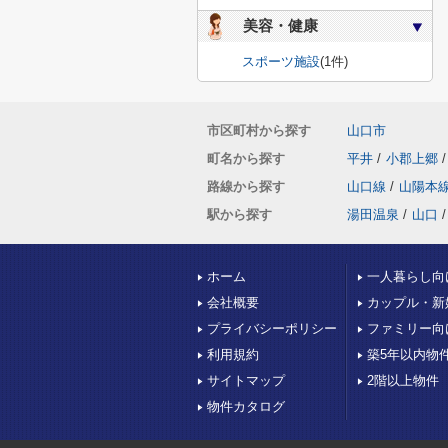
美容・健康
スポーツ施設
(1件)
市区町村から探す
山口市
町名から探す
平井
/
小郡上郷
/
路線から探す
山口線
/
山陽本
駅から探す
湯田温泉
/
山口
/
ホーム
一人暮らし向
会社概要
カップル・新
プライバシーポリシー
ファミリー向
利用規約
築5年以内物
サイトマップ
2階以上物件
物件カタログ