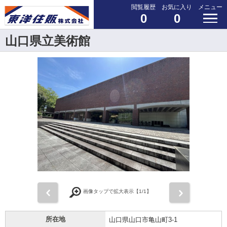
閲覧履歴
お気に入り
メニュー
0
0
山口県立美術館
前
次
画像タップで拡大表示【
1
/1】
所在地
山口県山口市亀山町3-1