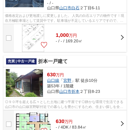
- / -
山口県
山口市
白石
２丁目6-11
価格改定および更地渡しに変更しました。 人気の白石エリアの物件です！現
在月極駐車場として賃貸中です。駐車場が不足しているエリアですので、月
極駐車場として賃貸を継続させるこ...
1,000
万
円
- / - / 169.20㎡
折本一戸建て
売買 | 中古一戸建
630
万円
山口線
「
宮野
」駅 徒歩10分
築53年 / 1階建
山口県
山口市
折本
２丁目8-23
◎９０坪を超える広々とした土地に建つ平屋です◎静かな環境で生活できる
山口市の山口線宮野駅付近での暮らしを豊かにするため、住まい探しを全力
でサポートいたします◎まずはお気軽にご...
630
万
円
- / 4DK / 83.84㎡