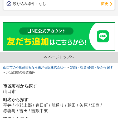
変更
絞り込み条件：
なし
ページトップへ
山口市の不動産情報なら東洋住販株式会社へ
>
(売買・投資)路線・駅から探す
>
JR山口線の売買物件
市区町村から探す
山口市
町名から探す
平井
/
小郡上郷
/
春日町
/
旭通り
/
朝田
/
矢原
/
江良
/
赤妻町
/
吉田
/
吉敷中東