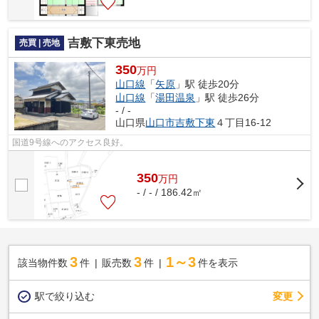
吉敷下東売地
売買 | 売地
350
万円
山口線
「
矢原
」駅 徒歩20分
山口線
「
湯田温泉
」駅 徒歩26分
- / -
山口県
山口市
吉敷下東
４丁目16-12
国道9号線へのアクセス良好。
350
万
円
- / - / 186.42㎡
3
3
1～3
該当物件数
件
販売数
件
件を表示
駅で絞り込む
変更