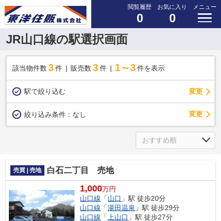
閲覧履歴
お気に入り
メニュー
0
0
JR山口線の駅選択画面
3
3
1～3
該当物件数
件
販売数
件
件を表示
駅で絞り込む
変更
変更
絞り込み条件：
なし
白石二丁目 売地
売買 | 売地
1,000
万円
山口線
「
山口
」駅 徒歩20分
山口線
「
湯田温泉
」駅 徒歩29分
山口線
「
上山口
」駅 徒歩27分