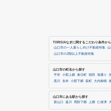
TORISIAなぎに関するこだわり条件か
山口市の一人暮らし向け不動産特集
山
山口市の2階以上不動産特集
山口市の町名から探す
平井
小郡上郷
春日町
朝田
旭通り
黒川
糸米
小郡下郷
荻町
大内御堀
山口市にある駅から探す
新山口
嘉川
周防下郷
上郷
仁保津