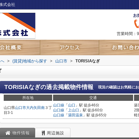
販株式会社
営業時間：9
社へ
>
(賃貸)地域から探す
>
山口市
>
TORISIAなぎ
ぎ
TORISIAなぎ
の過去掲載物件情報
現況の確認はお気軽にお
所在地
交通
山口線
「
山口
」駅 徒歩46分
築
山口県
山口市
大内矢田南
３丁
山口線
「
上山口
」駅 徒歩60分
2
目3-1
山口線
「
湯田温泉
」駅 徒歩65分
軽
物件情報
周辺施設