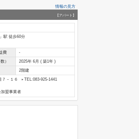
情報の見方
【アパート】
」駅 徒歩60分
益費
-
年数）
2025年 6月 ( 築1年 )
2階建
目７－１６
TEL:083-925-1441
会加盟事業者