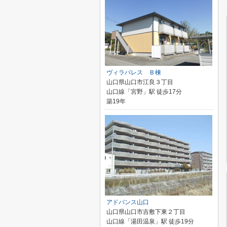
ヴィラパレス Ｂ棟
山口県山口市江良３丁目
山口線「宮野」駅 徒歩17分
築19年
アドバンス山口
山口県山口市吉敷下東２丁目
山口線「湯田温泉」駅 徒歩19分