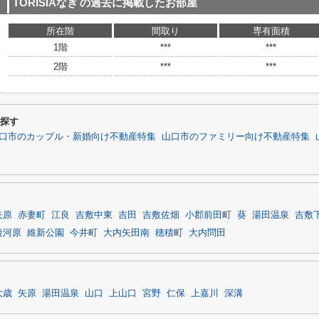
TORISIAなぎ
の過去に掲載したお部屋
所在階
間取り
専有面積
1階
***
***
2階
***
***
ら探す
口市のカップル・新婚向け不動産特集
山口市のファミリー向け不動産特集
矢原
赤妻町
江良
吉敷中東
吉田
吉敷佐畑
小郡前田町
葵
湯田温泉
吉敷
後河原
維新公園
今井町
大内矢田南
穂積町
大内問田
大歳
矢原
湯田温泉
山口
上山口
宮野
仁保
上嘉川
深溝