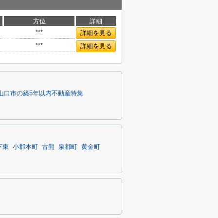
方位
詳細
***
詳細を見る
***
詳細を見る
山口市の築5年以内不動産特集
下東
小郡本町
古熊
泉都町
黄金町