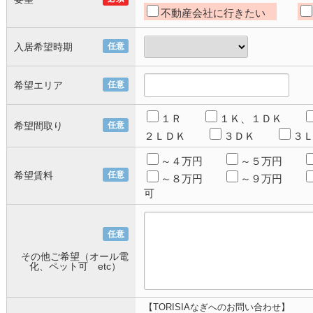
不動産会社に行きたい
入居希望時期
任意
希望エリア
任意
１Ｒ
１Ｋ、１ＤＫ
希望間取り
任意
２ＬＤＫ
３ＤＫ
３
～４万円
～５万円
希望賃料
任意
～８万円
～９万円
可
任意
その他ご希望（オール電
化、ペット可 etc）
【TORISIAなぎへのお問い合わせ】