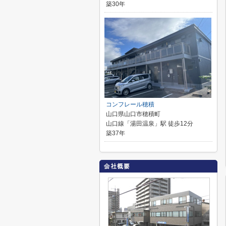
築30年
コンフレール穂積
山口県山口市穂積町
山口線「湯田温泉」駅 徒歩12分
築37年