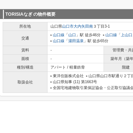
TORISIAなぎ
の物件概要
所在地
山口県
山口市
大内矢田南
３丁目3-1
山口線
「
山口
」駅 徒歩46分
山口線
「
上山口
交通
山口線
「
湯田温泉
」駅 徒歩65分
賃料
-
管理費・共
面積
-
築年月（築
種別/構造
アパート / 軽量鉄骨
階建
東洋住販株式会社
山口県山口市駅通り２丁
山口県知事 (11) 第1663号
取扱会社
全国宅地建物取引業保証協会・公正取引協議