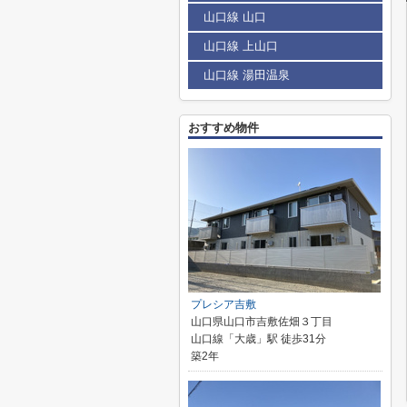
山口線 山口
山口線 上山口
山口線 湯田温泉
おすすめ物件
プレシア吉敷
山口県山口市吉敷佐畑３丁目
山口線「大歳」駅 徒歩31分
築2年