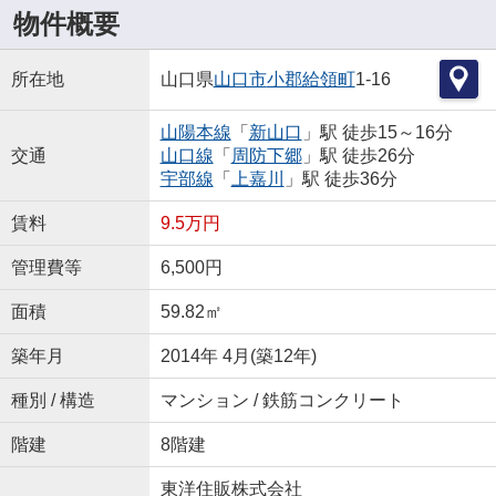
物件概要
所在地
山口県
山口市
小郡給領町
1-16
山陽本線
「
新山口
」駅 徒歩15～16分
交通
山口線
「
周防下郷
」駅 徒歩26分
宇部線
「
上嘉川
」駅 徒歩36分
賃料
9.5万円
管理費等
6,500円
面積
59.82㎡
築年月
2014年 4月(築12年)
種別 / 構造
マンション / 鉄筋コンクリート
階建
8階建
東洋住販株式会社