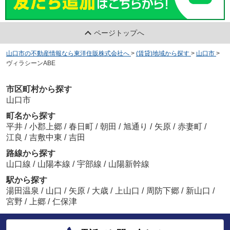
ページトップへ
山口市の不動産情報なら東洋住販株式会社へ
>
(賃貸)地域から探す
>
山口市
>
ヴィラシーンABE
市区町村から探す
山口市
町名から探す
平井
/
小郡上郷
/
春日町
/
朝田
/
旭通り
/
矢原
/
赤妻町
/
江良
/
吉敷中東
/
吉田
路線から探す
山口線
/
山陽本線
/
宇部線
/
山陽新幹線
駅から探す
湯田温泉
/
山口
/
矢原
/
大歳
/
上山口
/
周防下郷
/
新山口
/
宮野
/
上郷
/
仁保津