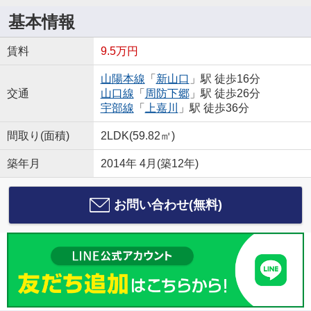
基本情報
賃料
9.5万円
山陽本線
「
新山口
」駅 徒歩16分
交通
山口線
「
周防下郷
」駅 徒歩26分
宇部線
「
上嘉川
」駅 徒歩36分
間取り(面積)
2LDK(59.82㎡)
築年月
2014年 4月(築12年)
お問い合わせ(無料)