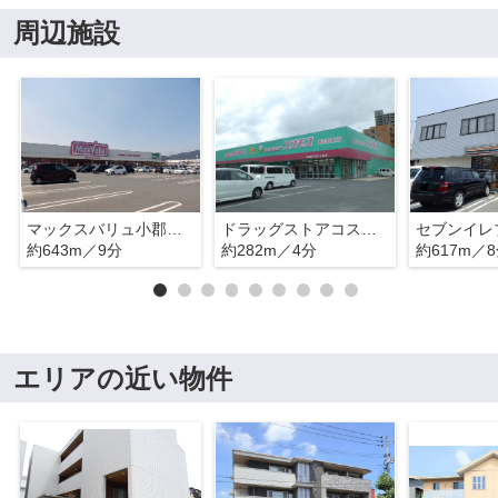
周辺施設
マックスバリュ小郡南店
ドラッグストアコスモス新山口駅店
約643m／9分
約282m／4分
約617m／
エリアの近い物件