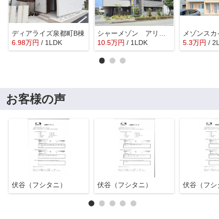
ディアライズ泉都町B棟
シャーメゾン アリシア
6.98
万
円
/ 1LDK
10.5
万
円
/ 1LDK
5.3
万
円
/ 2
お客様の声
伏谷（フシタニ）
伏谷（フシタニ）
伏谷（フシ