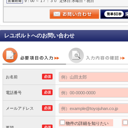
9：00 ～ 1７：３０ 定休日:水曜日・祝日
レユポルト
へのお問い合わせ
お名前
必須
電話番号
必須
メールアドレス
必須
物件の詳細を知りたい
要望
必須