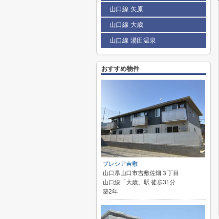
山口線 矢原
山口線 大歳
山口線 湯田温泉
おすすめ物件
プレシア吉敷
山口県山口市吉敷佐畑３丁目
山口線「大歳」駅 徒歩31分
築2年