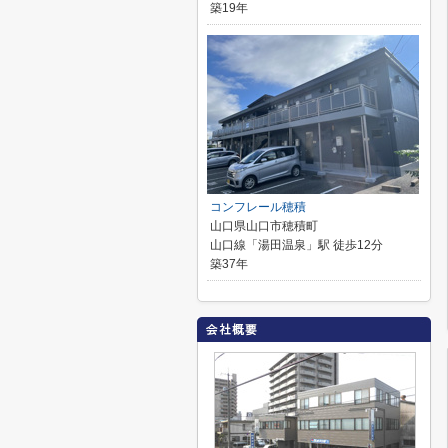
築19年
コンフレール穂積
山口県山口市穂積町
山口線「湯田温泉」駅 徒歩12分
築37年