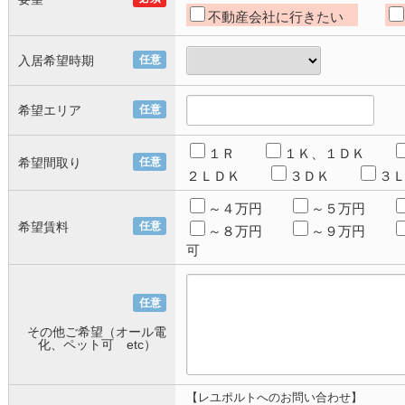
不動産会社に行きたい
入居希望時期
任意
希望エリア
任意
１Ｒ
１Ｋ、１ＤＫ
希望間取り
任意
２ＬＤＫ
３ＤＫ
３
～４万円
～５万円
希望賃料
任意
～８万円
～９万円
可
任意
その他ご希望（オール電
化、ペット可 etc）
【レユポルトへのお問い合わせ】