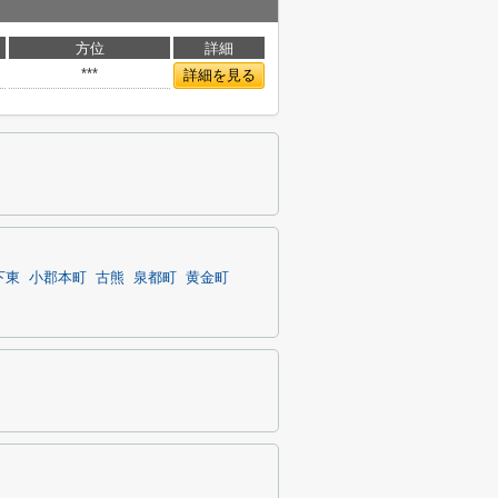
方位
詳細
***
詳細を見る
下東
小郡本町
古熊
泉都町
黄金町