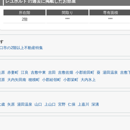
レユポルト
の過去に掲載したお部屋
所在階
間取り
専有面積
2階
***
***
す
口市の2階以上不動産特集
矢原
赤妻町
江良
吉敷中東
吉田
吉敷佐畑
小郡前田町
葵
湯田温泉
吉敷
河原
大内矢田南
穂積町
小郡給領町
小郡栄町
大内氷上
大歳
矢原
湯田温泉
山口
上山口
宮野
仁保
上嘉川
深溝