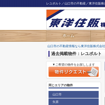
レユポルト／山口市の不動産／東洋住販株
山口市の不動産情報なら東洋住販株式会
過去掲載物件：レユポルト
▼ご希望の物件をお探しします
同じエリアの物件
山口市
矢原