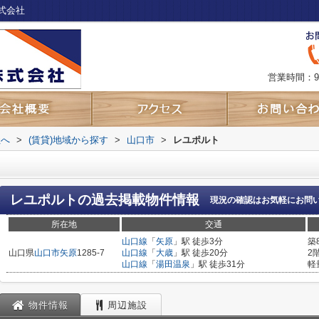
式会社
営業時間：9
社へ
>
(賃貸)地域から探す
>
山口市
>
レユポルト
レユポルト
の過去掲載物件情報
現況の確認はお気軽にお問
所在地
交通
山口線
「
矢原
」駅 徒歩3分
築
山口県
山口市
矢原
1285-7
山口線
「
大歳
」駅 徒歩20分
2
山口線
「
湯田温泉
」駅 徒歩31分
軽
物件情報
周辺施設