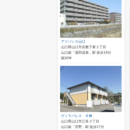
アドバンス山口
山口県山口市吉敷下東２丁目
山口線「湯田温泉」駅 徒歩19分
築30年
ヴィラパレス Ｂ棟
山口県山口市江良３丁目
山口線「宮野」駅 徒歩17分