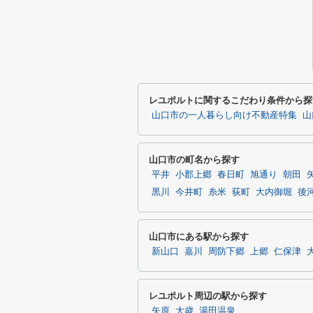
レユポルトに関するこだわり条件から探
山口市の一人暮らし向け不動産特集
山
山口市の町名から探す
平井
小郡上郷
春日町
旭通り
朝田
黒川
今井町
糸米
荻町
大内御堀
後
山口市にある駅から探す
新山口
嘉川
周防下郷
上郷
仁保津
レユポルト周辺の駅から探す
矢原
大歳
湯田温泉