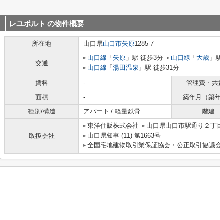
レユポルト
の物件概要
所在地
山口県
山口市
矢原
1285-7
山口線
「
矢原
」駅 徒歩3分
山口線
「
大歳
」駅
交通
山口線
「
湯田温泉
」駅 徒歩31分
賃料
-
管理費・共
面積
-
築年月（築
種別/構造
アパート / 軽量鉄骨
階建
東洋住販株式会社
山口県山口市駅通り２丁
山口県知事 (11) 第1663号
取扱会社
全国宅地建物取引業保証協会・公正取引協議