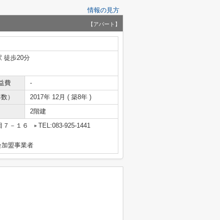
情報の見方
【アパート】
 徒歩20分
益費
-
年数）
2017年 12月 ( 築8年 )
2階建
目７－１６
TEL:083-925-1441
会加盟事業者