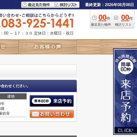
最終更新：2026年08月08日
00
00
件
件
最近見た物件
検討リスト
：00 ～ 1７：３０
定休日：水曜日・祝日
い合わせください。
建物
8年
階建
量鉄骨