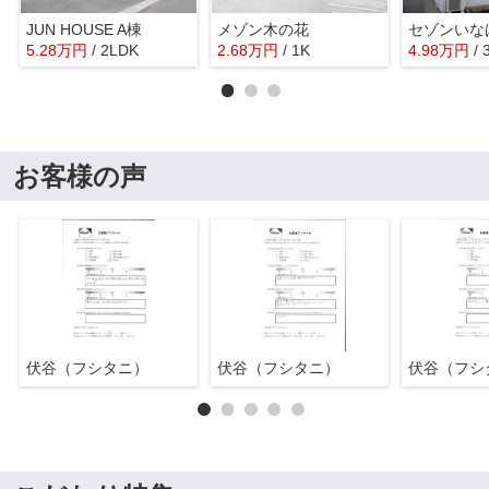
JUN HOUSE A棟
メゾン木の花
セゾンいな
5.28
万
円
/ 2LDK
2.68
万
円
/ 1K
4.98
万
円
/
お客様の声
伏谷（フシタニ）
伏谷（フシタニ）
伏谷（フシ