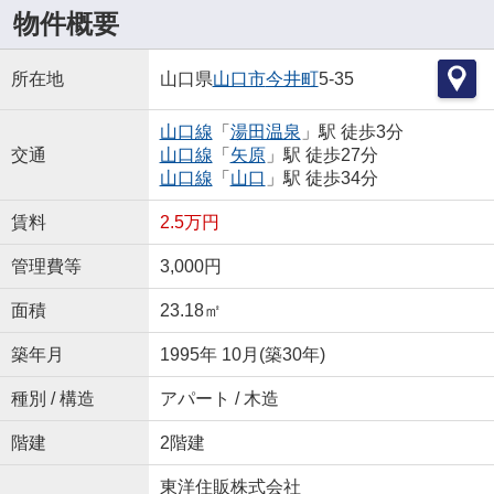
物件概要
所在地
山口県
山口市
今井町
5-35
山口線
「
湯田温泉
」駅 徒歩3分
交通
山口線
「
矢原
」駅 徒歩27分
山口線
「
山口
」駅 徒歩34分
賃料
2.5万円
管理費等
3,000円
面積
23.18㎡
築年月
1995年 10月(築30年)
種別 / 構造
アパート / 木造
階建
2階建
東洋住販株式会社