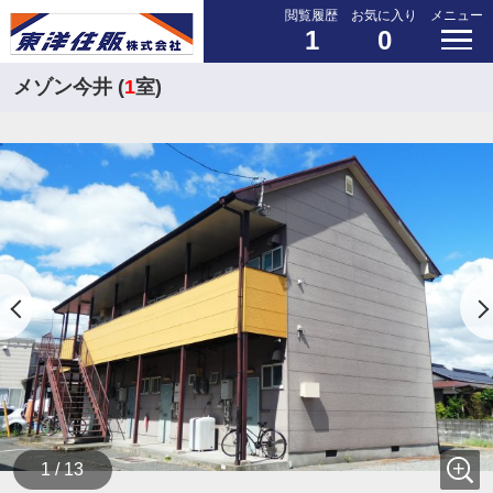
閲覧履歴
お気に入り
メニュー
1
0
メゾン今井 (
1
室)
1 / 13