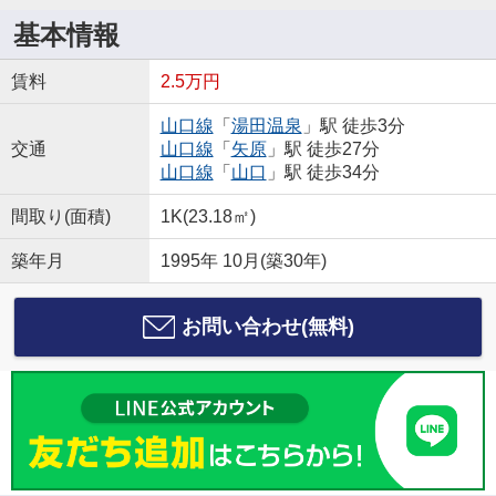
基本情報
賃料
2.5万円
山口線
「
湯田温泉
」駅 徒歩3分
交通
山口線
「
矢原
」駅 徒歩27分
山口線
「
山口
」駅 徒歩34分
間取り(面積)
1K(23.18㎡)
築年月
1995年 10月(築30年)
お問い合わせ(無料)