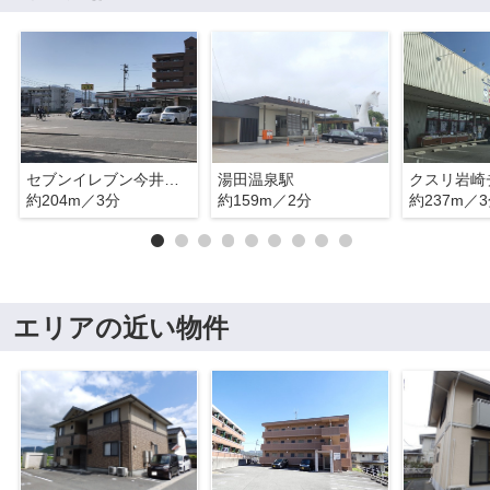
セブンイレブン今井町店
湯田温泉駅
約204m／3分
約159m／2分
約237m／
エリアの近い物件