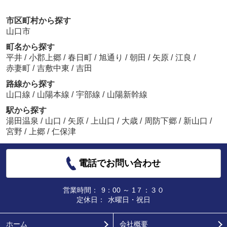
市区町村から探す
山口市
町名から探す
平井
/
小郡上郷
/
春日町
/
旭通り
/
朝田
/
矢原
/
江良
/
赤妻町
/
吉敷中東
/
吉田
路線から探す
山口線
/
山陽本線
/
宇部線
/
山陽新幹線
駅から探す
湯田温泉
/
山口
/
矢原
/
上山口
/
大歳
/
周防下郷
/
新山口
/
宮野
/
上郷
/
仁保津
電話でお問い合わせ
営業時間：
9：00 ～ 1７：３０
定休日：
水曜日・祝日
ホーム
会社概要