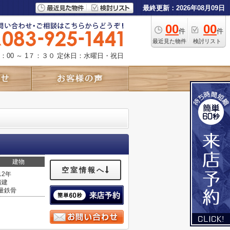
最終更新：2026年08月09日
00
00
件
件
最近見た物件
検討リスト
：00 ～ 1７：３０
定休日：水曜日・祝日
建物
空室情報へ
12年
階建
量鉄骨