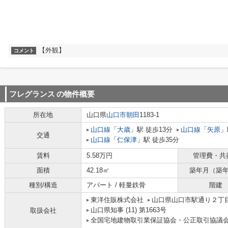
【外観】
コメント
フレグランス
の物件概要
所在地
山口県
山口市
朝田
1183-1
山口線
「
大歳
」駅 徒歩13分
山口線
「
矢原
」
交通
山口線
「
仁保津
」駅 徒歩35分
賃料
5.58万円
管理費・共
面積
42.18㎡
築年月（築
種別/構造
アパート / 軽量鉄骨
階建
東洋住販株式会社
山口県山口市駅通り２丁
山口県知事 (11) 第1663号
取扱会社
全国宅地建物取引業保証協会・公正取引協議