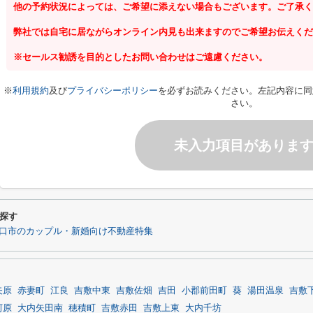
他の予約状況によっては、ご希望に添えない場合もございます。ご了承く
弊社では自宅に居ながらオンライン内見も出来ますのでご希望お伝えくだ
※セールス勧誘を目的としたお問い合わせはご遠慮ください。
※
利用規約
及び
プライバシーポリシー
を必ずお読みください。左記内容に同
さい。
未入力項目がありま
探す
口市のカップル・新婚向け不動産特集
矢原
赤妻町
江良
吉敷中東
吉敷佐畑
吉田
小郡前田町
葵
湯田温泉
吉敷
河原
大内矢田南
穂積町
吉敷赤田
吉敷上東
大内千坊