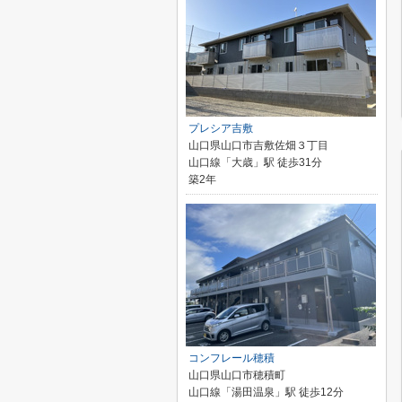
プレシア吉敷
山口県山口市吉敷佐畑３丁目
山口線「大歳」駅 徒歩31分
築2年
コンフレール穂積
山口県山口市穂積町
山口線「湯田温泉」駅 徒歩12分