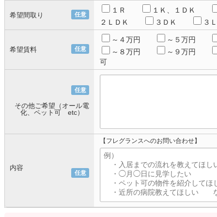
１Ｒ
１Ｋ、１ＤＫ
希望間取り
任意
２ＬＤＫ
３ＤＫ
３
～４万円
～５万円
希望賃料
任意
～８万円
～９万円
可
任意
その他ご希望（オール電
化、ペット可 etc）
【フレグランスへのお問い合わせ】
内容
任意