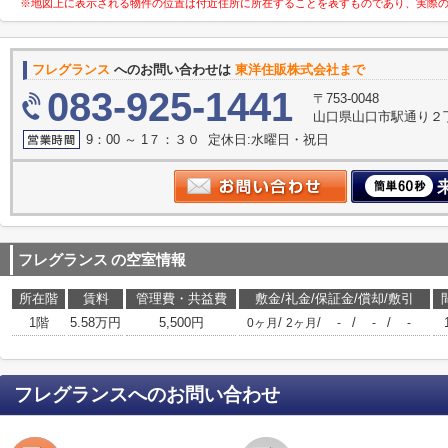
※地図上に表示される物件の位置は付近住所に所在することを表すものであり、実際
フレグランス
へのお問い合わせは
東洋住販株式会社まで
083-925-1441
〒753-0048
山口県山口市駅通り２
9：00 ～ 1７：３０ 定休日:水曜日・祝日
フレグランス
の空室情報
所在階
賃料
管理費・共益費
敷金/礼金/保証金/償却/敷引
1階
5.58万円
5,500円
/
/
/
/
0ヶ月
2ヶ月
-
-
-
フレグランス
へのお問い合わせ