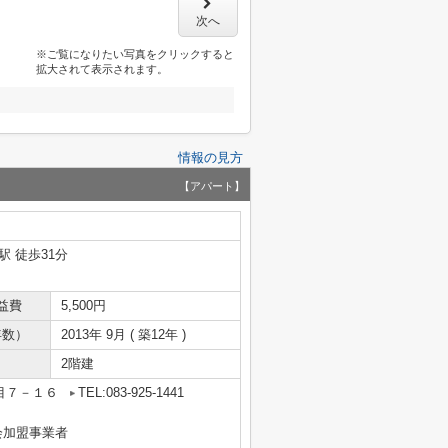
次へ
※ご覧になりたい写真をクリックすると
拡大されて表示されます。
情報の見方
【アパート】
駅 徒歩31分
益費
5,500円
年数）
2013年 9月 ( 築12年 )
2階建
目７－１６
TEL:083-925-1441
会加盟事業者