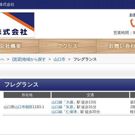
株式会社
営業時間：9
社へ
>
(賃貸)地域から探す
>
山口市
>
フレグランス
フレグランス
所在地
交通
山口線
「
大歳
」駅 徒歩13分
築
山口県
山口市
朝田
1183-1
山口線
「
矢原
」駅 徒歩31分
2
山口線
「
仁保津
」駅 徒歩35分
軽