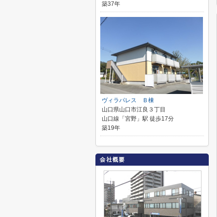
築37年
ヴィラパレス Ｂ棟
山口県山口市江良３丁目
山口線「宮野」駅 徒歩17分
築19年