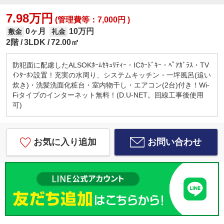
7.98万円
(管理費等：7,000円 )
0ヶ月
10万円
敷金
礼金
2階
3LDK
72.00㎡
防犯面に配慮したALSOKﾎｰﾑｾｷｭﾘﾃｨｰ・ICｶｰﾄﾞｷｰ・ﾍﾟｱｶﾞﾗｽ・TV
ｲﾝﾀｰﾎﾝ設置！充実の水周り、システムキッチン・一坪風呂(追い
炊き)・洗髪洗面化粧台・室内物干し・エアコン(2台)付き！Wi-
Fiタイプのインターネット無料！(D.U-NET。回線工事後使用
可)
お気に入り追加
お問い合わせ