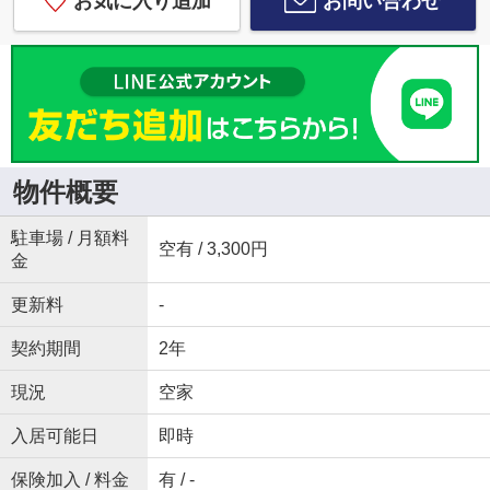
お気に入り追加
お問い合わせ
物件概要
駐車場 / 月額料
空有 / 3,300円
金
更新料
-
契約期間
2年
現況
空家
入居可能日
即時
保険加入 / 料金
有 / -