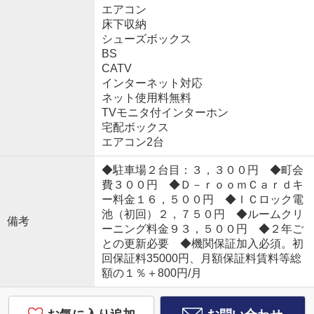
エアコン
床下収納
シューズボックス
BS
CATV
インターネット対応
ネット使用料無料
TVモニタ付インターホン
宅配ボックス
エアコン2台
◆駐車場２台目：３，３００円 ◆町会
費３００円 ◆Ｄ－ｒｏｏｍＣａｒｄキ
ー料金１６，５００円 ◆ＩＣロック電
池（初回）２，７５０円 ◆ルームクリ
備考
ーニング料金９３，５００円 ◆２年ご
との更新必要 ◆機関保証加入必須。初
回保証料35000円、月額保証料賃料等総
額の１％＋800円/月