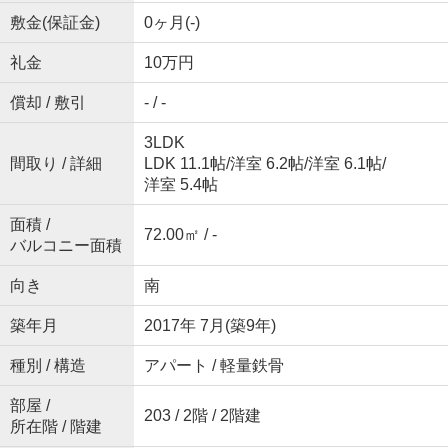
敷金(保証金)
0ヶ月(-)
礼金
10万円
償却 / 敷引
- / -
3LDK
間取り / 詳細
LDK 11.1帖
/
洋室 6.2帖
/
洋室 6.1帖
/
洋室 5.4帖
面積 /
72.00㎡ / -
バルコニー面積
向き
南
築年月
2017年 7月(築9年)
種別 / 構造
アパート / 軽量鉄骨
部屋 /
203 / 2階 / 2階建
所在階 / 階建