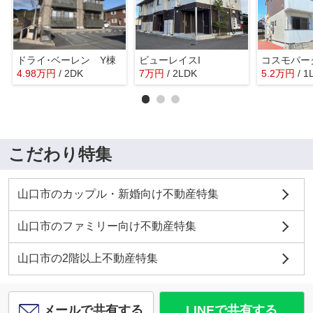
ドライ･ベーレン Y棟
ビューレイスI
コスモパー
4.98
万
円
/ 2DK
7
万
円
/ 2LDK
5.2
万
円
/ 1
こだわり特集
山口市のカップル・新婚向け不動産特集
山口市のファミリー向け不動産特集
山口市の2階以上不動産特集
メールで共有する
LINEで共有する