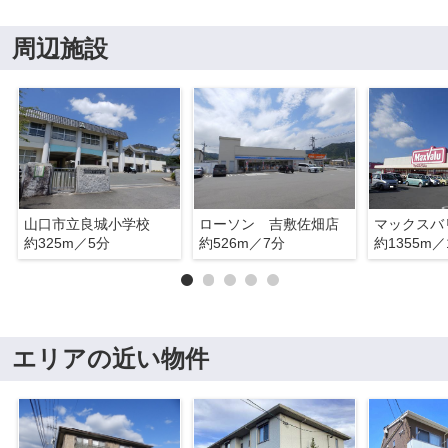
周辺施設
山口市立良城小学校
ローソン 吉敷佐畑店
約325m／5分
約526m／7分
約1355m／
エリアの近い物件