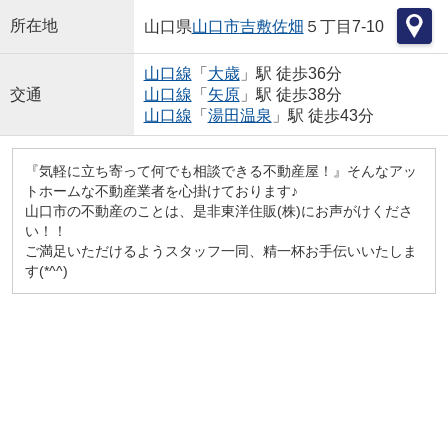
所在地
山口県
山口市
吉敷佐畑
５丁目7-10
山口線
「
大歳
」駅 徒歩36分
交通
山口線
「
矢原
」駅 徒歩38分
山口線
「
湯田温泉
」駅 徒歩43分
『気軽に立ち寄って何でも相談できる不動産屋！』そんなアッ
トホームな不動産業者を心掛けております♪
山口市の不動産のことは、是非東洋住販(株)にお声がけくださ
い！！
ご満足いただけるようスタッフ一同、精一杯お手伝いいたしま
す(*^^)