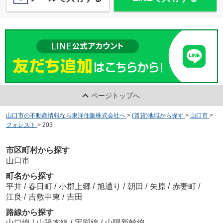
ページトップへ
山口市の不動産情報なら東洋住販株式会社へ
>
(賃貸)地域から探す
>
山口市
>
フォレスト
>
203
市区町村から探す
山口市
町名から探す
平井
/
春日町
/
小郡上郷
/
旭通り
/
朝田
/
矢原
/
赤妻町
/
江良
/
吉敷中東
/
吉田
路線から探す
山口線
/
山陽本線
/
宇部線
/
山陽新幹線