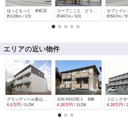
ほっともっと 本町店
コープここと どうもん店
約128m／2分
約467m／6分
約567m／
エリアの近い物件
グランディール新山口 C棟
JUN HOUSEⅡ B棟
6.6
万
円
/ 1LDK
4.28
万
円
/ 1LDK
6.28
万
円
/