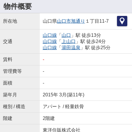
物件概要
所在地
山口県
山口市
旭通り
１丁目11-7
山口線
「
山口
」駅 徒歩13分
交通
山口線
「
上山口
」駅 徒歩24分
山口線
「
湯田温泉
」駅 徒歩25分
賃料
-
管理費等
-
面積
-
築年月
2015年 3月(築11年)
種別 / 構造
アパート / 軽量鉄骨
階建
2階建
東洋住販株式会社