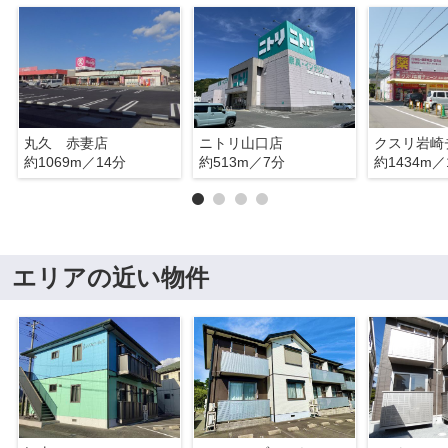
丸久 赤妻店
ニトリ山口店
約1069m／14分
約513m／7分
約1434m／
エリアの近い物件