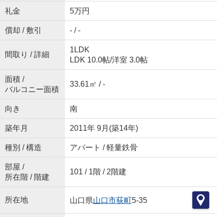
礼金
5万円
償却 / 敷引
- / -
1LDK
間取り / 詳細
LDK 10.0帖
/
洋室 3.0帖
面積 /
33.61㎡ / -
バルコニー面積
向き
南
築年月
2011年 9月(築14年)
種別 / 構造
アパート / 軽量鉄骨
部屋 /
101 / 1階 / 2階建
所在階 / 階建
所在地
山口県
山口市
荻町
5-35