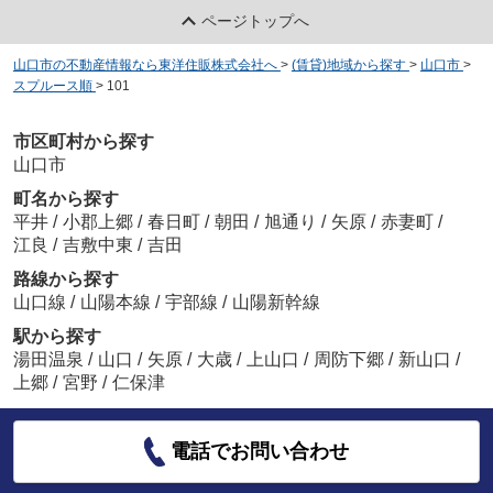
ページトップへ
山口市の不動産情報なら東洋住販株式会社へ
>
(賃貸)地域から探す
>
山口市
>
スプルース順
>
101
市区町村から探す
山口市
町名から探す
平井
/
小郡上郷
/
春日町
/
朝田
/
旭通り
/
矢原
/
赤妻町
/
江良
/
吉敷中東
/
吉田
路線から探す
山口線
/
山陽本線
/
宇部線
/
山陽新幹線
駅から探す
湯田温泉
/
山口
/
矢原
/
大歳
/
上山口
/
周防下郷
/
新山口
/
上郷
/
宮野
/
仁保津
電話でお問い合わせ