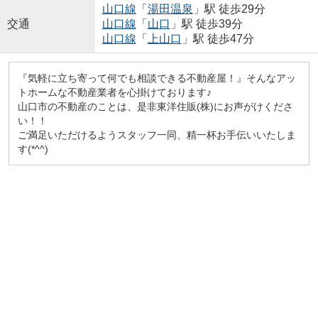
山口線
「
湯田温泉
」駅 徒歩29分
交通
山口線
「
山口
」駅 徒歩39分
山口線
「
上山口
」駅 徒歩47分
『気軽に立ち寄って何でも相談できる不動産屋！』そんなアッ
トホームな不動産業者を心掛けております♪
山口市の不動産のことは、是非東洋住販(株)にお声がけくださ
い！！
ご満足いただけるようスタッフ一同、精一杯お手伝いいたしま
す(*^^)