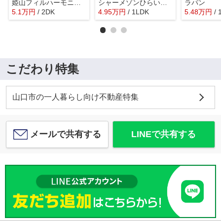
姫山フィルハーモニー シンフォニー№10
シャーメゾンひらい Ａ棟
ラパン
5.1
万
円
/ 2DK
4.95
万
円
/ 1LDK
5.48
万
円
/
こだわり特集
山口市の一人暮らし向け不動産特集
メールで共有する
LINEで共有する