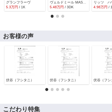
グランフラーヴ
ヴェルドミール MASA A棟
リッツ ハ
5.3
万
円
/ 1K
5.48
万
円
/ 3DK
4.98
万
円
/
お客様の声
伏谷（フシタニ）
伏谷（フシタニ）
伏谷（フシ
こだわり特集