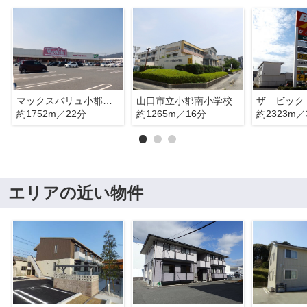
マックスバリュ小郡南店
山口市立小郡南小学校
ザ ビック
約1752m／22分
約1265m／16分
約2323m／
エリアの近い物件