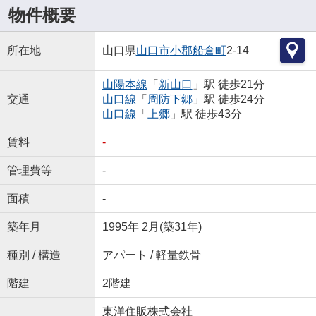
物件概要
所在地
山口県
山口市
小郡船倉町
2-14
山陽本線
「
新山口
」駅 徒歩21分
交通
山口線
「
周防下郷
」駅 徒歩24分
山口線
「
上郷
」駅 徒歩43分
賃料
-
管理費等
-
面積
-
築年月
1995年 2月(築31年)
種別 / 構造
アパート / 軽量鉄骨
階建
2階建
東洋住販株式会社