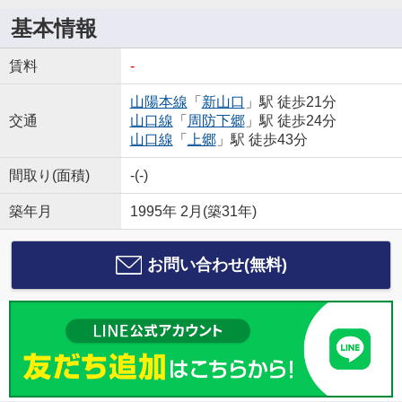
基本情報
賃料
-
山陽本線
「
新山口
」駅 徒歩21分
交通
山口線
「
周防下郷
」駅 徒歩24分
山口線
「
上郷
」駅 徒歩43分
間取り(面積)
-(-)
築年月
1995年 2月(築31年)
お問い合わせ(無料)