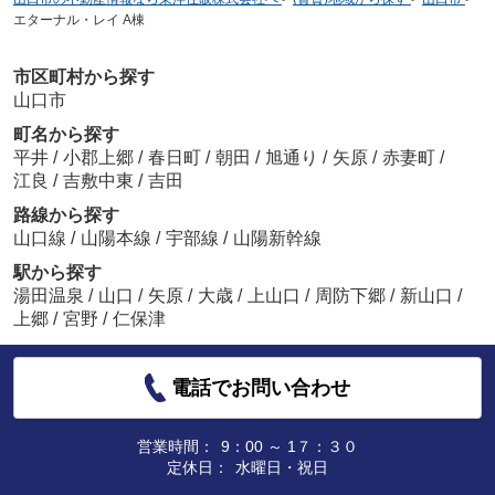
エターナル・レイ A棟
市区町村から探す
山口市
町名から探す
平井
/
小郡上郷
/
春日町
/
朝田
/
旭通り
/
矢原
/
赤妻町
/
江良
/
吉敷中東
/
吉田
路線から探す
山口線
/
山陽本線
/
宇部線
/
山陽新幹線
駅から探す
湯田温泉
/
山口
/
矢原
/
大歳
/
上山口
/
周防下郷
/
新山口
/
上郷
/
宮野
/
仁保津
電話でお問い合わせ
営業時間：
9：00 ～ 1７：３０
定休日：
水曜日・祝日