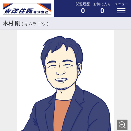
閲覧履歴
お気に入り
メニュー
0
0
木村 剛
( キムラ ゴウ )