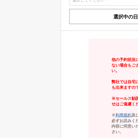
選択中の日
他の予約状況
ない場合もご
い。
弊社では自宅
も出来ますの
※セールス勧
せはご遠慮く
※
利用規約
及
必ずお読みく
内容に同意い
さい。