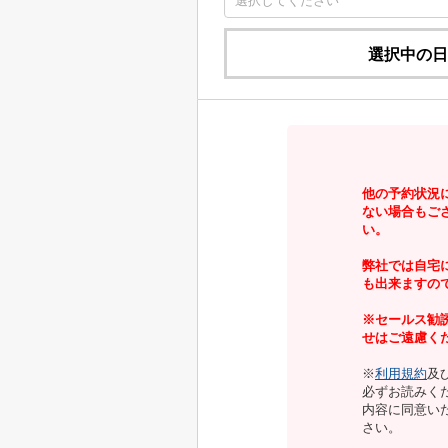
選択中の日
他の予約状況
ない場合もご
い。
弊社では自宅
も出来ますの
※セールス勧
せはご遠慮く
※
利用規約
及
必ずお読みく
内容に同意い
さい。