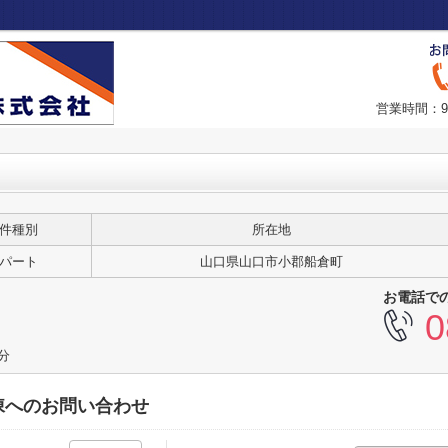
営業時間：9
件種別
所在地
パート
山口県山口市小郡船倉町
お電話で
0
分
棟へのお問い合わせ