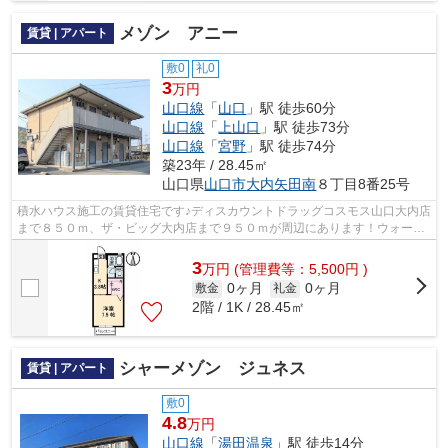
メゾン アニー
賃貸 | アパート
敷0
礼0
3
万円
山口線
「
山口
」駅 徒歩60分
山口線
「
上山口
」駅 徒歩73分
山口線
「
宮野
」駅 徒歩74分
築23年 / 28.45㎡
山口県
山口市
大内矢田南
８丁目8番25号
積水ハウス施工の賃貸住宅です♪ディスカウントドラッグコスモス山口大内店
まで８５０ｍ、ザ・ビッグ大内店まで９５０ｍが周辺にあります！ウォーク
インクローゼット付き！駐車場１台無...
3
万
円
(管理費等：5,500円 )
0ヶ月
0ヶ月
敷金
礼金
2階 / 1K / 28.45㎡
シャーメゾン ジュネス
賃貸 | アパート
敷0
4.8
万円
山口線
「
湯田温泉
」駅 徒歩14分