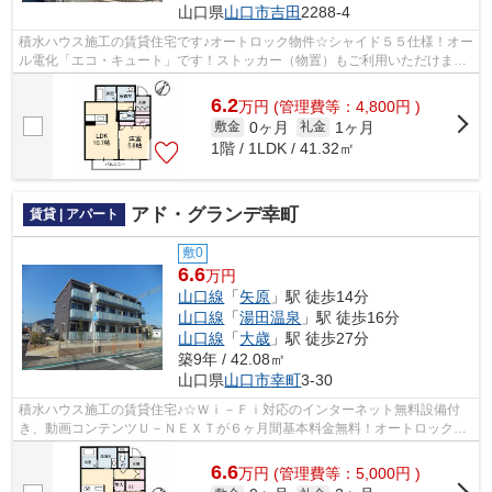
山口県
山口市
吉田
2288-4
積水ハウス施工の賃貸住宅です♪オートロック物件☆シャイド５５仕様！オー
ル電化「エコ・キュート」です！ストッカー（物置）もご利用いただけます
♪【１ＬＤＫ：駐車場１台無料、２台目...
6.2
万
円
(管理費等：4,800円 )
0ヶ月
1ヶ月
敷金
礼金
1階 / 1LDK / 41.32㎡
アド・グランデ幸町
賃貸 | アパート
敷0
6.6
万円
山口線
「
矢原
」駅 徒歩14分
山口線
「
湯田温泉
」駅 徒歩16分
山口線
「
大歳
」駅 徒歩27分
築9年 / 42.08㎡
山口県
山口市
幸町
3-30
積水ハウス施工の賃貸住宅♪☆Ｗｉ－Ｆｉ対応のインターネット無料設備付
き、動画コンテンツＵ－ＮＥＸＴが６ヶ月間基本料金無料！オートロック・
エアコン２台・倉庫付き♪積水ハウス独自...
6.6
万
円
(管理費等：5,000円 )