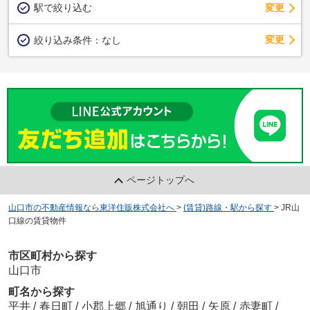
駅で絞り込む
変更
変更
絞り込み条件：
なし
ページトップへ
山口市の不動産情報なら東洋住販株式会社へ
>
(賃貸)路線・駅から探す
>
JR山
口線の賃貸物件
市区町村から探す
山口市
町名から探す
平井
/
春日町
/
小郡上郷
/
旭通り
/
朝田
/
矢原
/
赤妻町
/