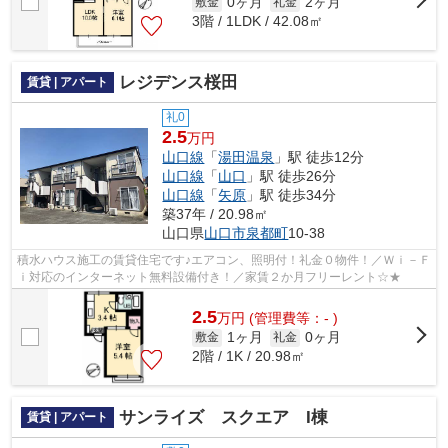
0ヶ月
2ヶ月
敷金
礼金
3階 / 1LDK / 42.08㎡
レジデンス桜田
賃貸 | アパート
礼0
2.5
万円
山口線
「
湯田温泉
」駅 徒歩12分
山口線
「
山口
」駅 徒歩26分
山口線
「
矢原
」駅 徒歩34分
築37年 / 20.98㎡
山口県
山口市
泉都町
10-38
積水ハウス施工の賃貸住宅です♪エアコン、照明付！礼金０物件！／Ｗｉ－Ｆ
ｉ対応のインターネット無料設備付き！／家賃２か月フリーレント☆★
2.5
万
円
(管理費等：- )
1ヶ月
0ヶ月
敷金
礼金
2階 / 1K / 20.98㎡
サンライズ スクエア I棟
賃貸 | アパート