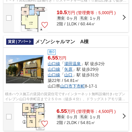
ｉ－Ｆｉ対応)無料の設備付き！☆スマートキー仕様！☆新山口駅まで徒歩９
分！☆宅配ＢＯＸ設置！☆オートロック物件...
10.5
万
円
(管理費等：5,000円 )
0ヶ月
1ヶ月
敷金
礼金
2階 / 1LDK / 60.44㎡
メゾンシャルマン A棟
賃貸 | アパート
敷0
6.55
万円
山口線
「
湯田温泉
」駅 徒歩2分
山口線
「
矢原
」駅 徒歩29分
山口線
「
山口
」駅 徒歩31分
築22年 / 54.81㎡
山口県
山口市
下市町
8-17-1
積水ハウス施工の賃貸の賃貸住宅です♪インターネット無料設備付き♪セブン
イレブン山口今井町店まで２５０ｍ（徒歩４分）、ドラッグストアモリ湯田
温泉駅前店まで１００ｍ（徒歩２分）...
6.55
万
円
(管理費等：4,500円 )
0ヶ月
1ヶ月
敷金
礼金
2階 / 2LDK / 54.81㎡