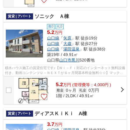
ソニック Ａ棟
賃貸 | アパート
敷0
礼0
5.2
万円
山口線
「
矢原
」駅 徒歩19分
山口線
「
大歳
」駅 徒歩27分
山口線
「
湯田温泉
」駅 徒歩38分
築19年 / 49.91㎡
山口県
山口市
黒川
520番地
積水ハウス施工の賃貸住宅です♪【Ｗｉ－Ｆｉ対応のインターネット無料設備
付き、動画コンテンツＵ－ＮＥＸＴが６ヶ月間基本料金無料☆☆】マックス
バリュ平川店１ｋｍ、フジグラン山口ま...
5.2
万
円
(管理費等：4,000円 )
0ヶ月
0万円
敷金
礼金
1階 / 2LDK / 49.91㎡
ディアスＫｉＫｉ A棟
賃貸 | アパート
3.7
万円
山口線
「
湯田温泉
」駅 徒歩33分