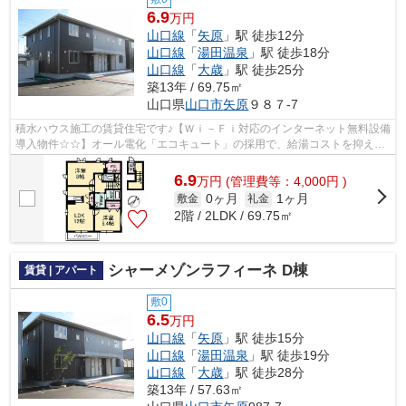
6.9
万円
山口線
「
矢原
」駅 徒歩12分
山口線
「
湯田温泉
」駅 徒歩18分
山口線
「
大歳
」駅 徒歩25分
築13年 / 69.75㎡
山口県
山口市
矢原
９８７-7
積水ハウス施工の賃貸住宅です♪【Ｗｉ－Ｆｉ対応のインターネット無料設備
導入物件☆☆】オール電化「エコキュート」の採用で、給湯コストを抑える
ことができます◎／高遮音床システム「...
6.9
万
円
(管理費等：4,000円 )
0ヶ月
1ヶ月
敷金
礼金
2階 / 2LDK / 69.75㎡
シャーメゾンラフィーネ D棟
賃貸 | アパート
敷0
6.5
万円
山口線
「
矢原
」駅 徒歩15分
山口線
「
湯田温泉
」駅 徒歩19分
山口線
「
大歳
」駅 徒歩28分
築13年 / 57.63㎡