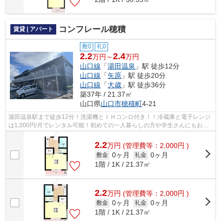
コンフレール穂積
賃貸 | アパート
敷0
礼0
2.2
2.4
万円～
万円
山口線
「
湯田温泉
」駅 徒歩12分
山口線
「
矢原
」駅 徒歩20分
山口線
「
大歳
」駅 徒歩36分
築37年 / 21.37㎡
山口県
山口市
穂積町
4-21
湯田温泉駅まで徒歩12分！洗濯機とＩＨコンロ付き！！冷蔵庫と電子レンジ
は1,000円/月でレンタル可能！初めての一人暮らしの方や学生さんにもおす
すめ！
2.2
万
円
(管理費等：2,000円 )
0ヶ月
0ヶ月
敷金
礼金
1階 / 1K / 21.37㎡
2.2
万
円
(管理費等：2,000円 )
0ヶ月
0ヶ月
敷金
礼金
1階 / 1K / 21.37㎡