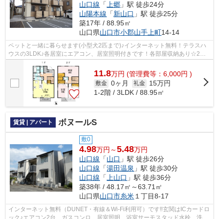
山口線
「
上郷
」駅 徒歩24分
山陽本線
「
新山口
」駅 徒歩25分
築17年 / 88.95㎡
山口県
山口市
小郡山手上町
14-14
ペットと一緒に暮らせます(小型犬2匹まで)♪インターネット無料！テラスハ
ウスの3LDK♪各居室にエアコン、居室照明付きです！各部屋収納あり☆2階
にはウォークインクローゼットもあります...
11.8
万
円
(管理費等：6,000円 )
0ヶ月
15万円
敷金
礼金
1-2階 / 3LDK / 88.95㎡
ボヌールS
賃貸 | アパート
敷0
4.98
5.48
万円～
万円
山口線
「
山口
」駅 徒歩26分
山口線
「
湯田温泉
」駅 徒歩30分
山口線
「
上山口
」駅 徒歩36分
築38年 / 48.17㎡～63.71㎡
山口県
山口市
糸米
１丁目8-17
インターネット無料（DUNET・有線＆Wi-Fi利用可）です‼玄関はICカードロ
ック♪エアコン2台 ガスコンロ 居室照明 浴室サーモスタッド水栓 洗髪