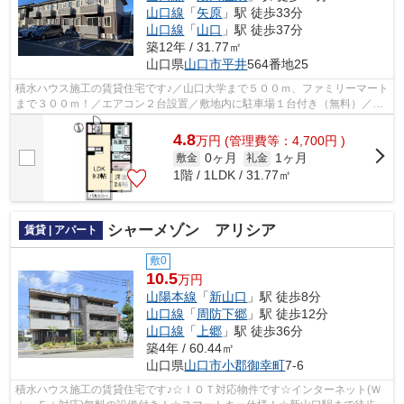
山口線
「
矢原
」駅 徒歩33分
山口線
「
山口
」駅 徒歩37分
築12年 / 31.77㎡
山口県
山口市
平井
564番地25
積水ハウス施工の賃貸住宅です♪／山口大学まで５００ｍ、ファミリーマート
まで３００ｍ！／エアコン２台設置／敷地内に駐車場１台付き（無料）／防
犯重視の玄関ドア、１キー２ロック採...
4.8
万
円
(管理費等：4,700円 )
0ヶ月
1ヶ月
敷金
礼金
1階 / 1LDK / 31.77㎡
シャーメゾン アリシア
賃貸 | アパート
敷0
10.5
万円
山陽本線
「
新山口
」駅 徒歩8分
山口線
「
周防下郷
」駅 徒歩12分
山口線
「
上郷
」駅 徒歩36分
築4年 / 60.44㎡
山口県
山口市
小郡御幸町
7-6
積水ハウス施工の賃貸住宅です♪☆ＩＯＴ対応物件です☆インターネット(Ｗ