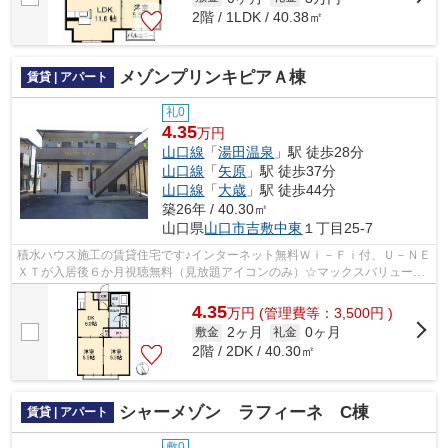
2階 / 1LDK / 40.38㎡
メゾンプリンキピアＡ棟
賃貸 | アパート
礼0
4.35
万円
山口線
「
湯田温泉
」駅 徒歩28分
山口線
「
矢原
」駅 徒歩37分
山口線
「
大歳
」駅 徒歩44分
築26年 / 40.30㎡
山口県
山口市
吉敷中東
１丁目25-7
積水ハウス施工の賃貸住宅です♪インターネット無料Ｗｉ－Ｆｉ付、Ｕ－ＮＥ
ＸＴが入居後６か月視聴無料（見放題アイコンのみ）☆マックスバリュー吉
敷店まで４５０ｍ！複層ガラスに交換...
4.35
万
円
(管理費等：3,500円 )
2ヶ月
0ヶ月
敷金
礼金
2階 / 2DK / 40.30㎡
シャーメゾン ラフィーネ C棟
賃貸 | アパート
敷0