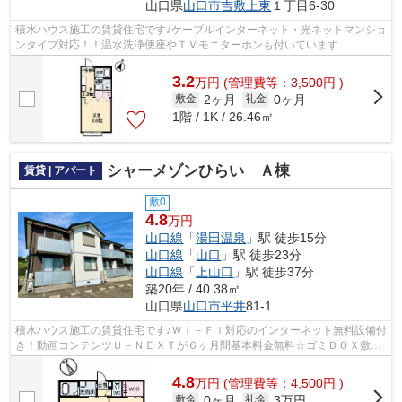
山口県
山口市
吉敷上東
１丁目6-30
積水ハウス施工の賃貸住宅です♪ケーブルインターネット・光ネットマンショ
ンタイプ対応！！温水洗浄便座やＴＶモニターホンも付いています
3.2
万
円
(管理費等：3,500円 )
2ヶ月
0ヶ月
敷金
礼金
1階 / 1K / 26.46㎡
シャーメゾンひらい Ａ棟
賃貸 | アパート
敷0
4.8
万円
山口線
「
湯田温泉
」駅 徒歩15分
山口線
「
山口
」駅 徒歩23分
山口線
「
上山口
」駅 徒歩37分
築20年 / 40.38㎡
山口県
山口市
平井
81-1
積水ハウス施工の賃貸住宅です♪Ｗｉ－Ｆｉ対応のインターネット無料設備付
き！動画コンテンツＵ－ＮＥＸＴが６ヶ月間基本料金無料☆ゴミＢＯＸ敷地
内にございます♪照明器具、独立洗面化...
4.8
万
円
(管理費等：4,500円 )
0ヶ月
3万円
敷金
礼金