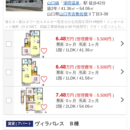
山口線
「
湯田温泉
」駅 徒歩42分
築2年 / 41.36㎡～54.06㎡
山口県
山口市
吉敷佐畑
３丁目3-38
省エネ＋創エネで一次エネルギー収支ゼロを目指すZEH-M物件！インターネ
ット無料（D.U-NET。回線工事後有線＆Wi-Fi使用可）です！☆広々とした化
粧洗面台付き♪浴室換気乾燥機付きで浴室...
6.48
万
円
(管理費等：5,500円 )
0ヶ月
1ヶ月
敷金
礼金
1階 / 1LDK / 41.36㎡
6.48
万
円
(管理費等：5,500円 )
0ヶ月
2ヶ月
敷金
礼金
1階 / 1LDK / 41.58㎡
7.48
万
円
(管理費等：5,500円 )
0ヶ月
2ヶ月
敷金
礼金
2階 / 2LDK / 54.06㎡
ヴィラパレス Ｂ棟
賃貸 | アパート