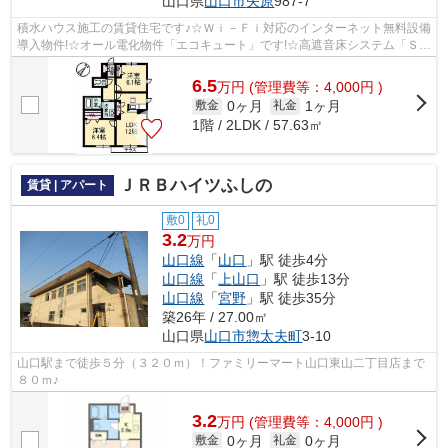
山口県
山口市
矢原
987-7
積水ハウス施工の賃貸住宅です♪☆Ｗｉ－Ｆｉ対応のインターネット無料設備
導入物件!☆オール電化物件「エコキュート」です!☆高遮音床システム「ＳＨ
ＡＩＤＤ５５」採用☆ＩＨコンロ、ペア...
6.5
万
円
(管理費等：4,000円 )
0ヶ月
1ヶ月
敷金
礼金
1階 / 2LDK / 57.63㎡
ＪＲＢハイツふしの
賃貸 | アパート
敷0
礼0
3.2
万円
山口線
「
山口
」駅 徒歩4分
山口線
「
上山口
」駅 徒歩13分
山口線
「
宮野
」駅 徒歩35分
築26年 / 27.00㎡
山口県
山口市
惣太夫町
3-10
山口駅まで徒歩５分（３２０ｍ）！ファミリーマート山口東山二丁目店まで
８０ｍ♪
3.2
万
円
(管理費等：4,000円 )
0ヶ月
0ヶ月
敷金
礼金