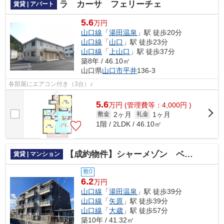
ラ カーサ フェリーチェ
賃貸 | アパート
5.6
万円
山口線
「
湯田温泉
」駅 徒歩20分
山口線
「
山口
」駅 徒歩23分
山口線
「
上山口
」駅 徒歩37分
築8年 / 46.10㎡
山口県
山口市
平井
136-3
各部屋にエアコン付き（3台）♪
5.6
万
円
(管理費等：4,000円 )
2ヶ月
1ヶ月
敷金
礼金
1階 / 2LDK / 46.10㎡
【成約物件】シャーメゾン ベルクムント
賃貸 | マンション
敷0
6.2
万円
山口線
「
湯田温泉
」駅 徒歩39分
山口線
「
矢原
」駅 徒歩39分
山口線
「
大歳
」駅 徒歩57分
築10年 / 41.32㎡