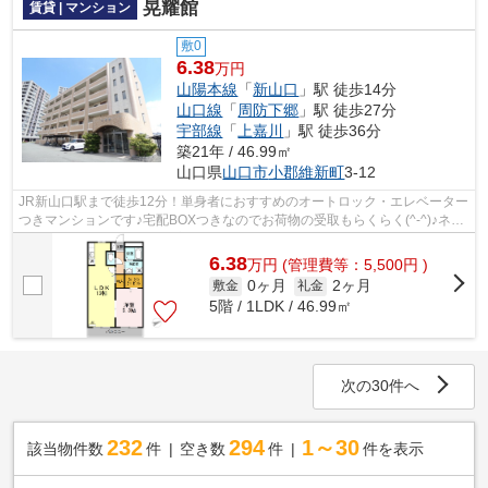
晃耀館
賃貸 | マンション
敷0
6.38
万円
山陽本線
「
新山口
」駅 徒歩14分
山口線
「
周防下郷
」駅 徒歩27分
宇部線
「
上嘉川
」駅 徒歩36分
築21年 / 46.99㎡
山口県
山口市
小郡維新町
3-12
JR新山口駅まで徒歩12分！単身者におすすめのオートロック・エレベーター
つきマンションです♪宅配BOXつきなのでお荷物の受取もらくらく(^-^)♪ネッ
トショッピングがお好きな方や不在に...
6.38
万
円
(管理費等：5,500円 )
0ヶ月
2ヶ月
敷金
礼金
5階 / 1LDK / 46.99㎡
次の30件へ
232
294
1～30
該当物件数
件
空き数
件
件を表示