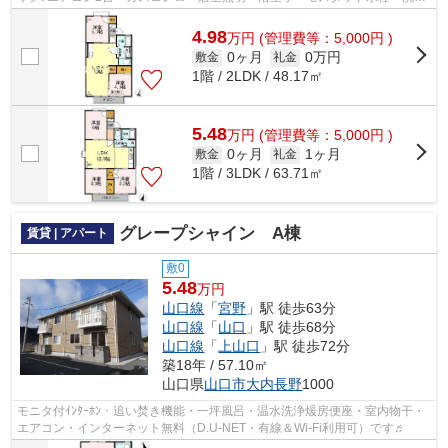
洗面化粧台 外部物置付 アルク山口店...
4.98
万
円
(管理費等：5,000円 )
0ヶ月
0万円
敷金
礼金
1階 / 2LDK / 48.17㎡
5.48
万
円
(管理費等：5,000円 )
0ヶ月
1ヶ月
敷金
礼金
1階 / 3LDK / 63.71㎡
グレープシャイン A棟
賃貸 | アパート
敷0
5.48
万円
山口線
「
宮野
」駅 徒歩63分
山口線
「
山口
」駅 徒歩68分
山口線
「
上山口
」駅 徒歩72分
築18年 / 57.10㎡
山口県
山口市
大内長野
1000
モニタ付ｲﾝﾀｰﾎﾝ・追い焚き機能・一坪風呂・温水洗浄煖房便座・室内物干・
エアコン・インターネット無料（D.U-NET・有線＆Wi-Fi利用可）です♬