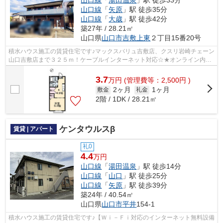
山口線
「
矢原
」駅 徒歩35分
山口線
「
大歳
」駅 徒歩42分
築27年 / 28.21㎡
山口県
山口市
吉敷上東
２丁目15番20号
積水ハウス施工の賃貸住宅です♪マックスバリュ吉敷店、クスリ岩崎チェーン
山口吉敷店まで３２５ｍ！ケーブルインターネット対応☆★オンライン内見
対応します！お気軽にお申し付けください♪
3.7
万
円
(管理費等：2,500円 )
2ヶ月
1ヶ月
敷金
礼金
2階 / 1DK / 28.21㎡
ケンタウルスβ
賃貸 | アパート
礼0
4.4
万円
山口線
「
湯田温泉
」駅 徒歩14分
山口線
「
山口
」駅 徒歩25分
山口線
「
矢原
」駅 徒歩39分
築24年 / 40.54㎡
山口県
山口市
平井
154-1
積水ハウス施工の賃貸住宅です♪【Ｗｉ－Ｆｉ対応のインターネット無料設備