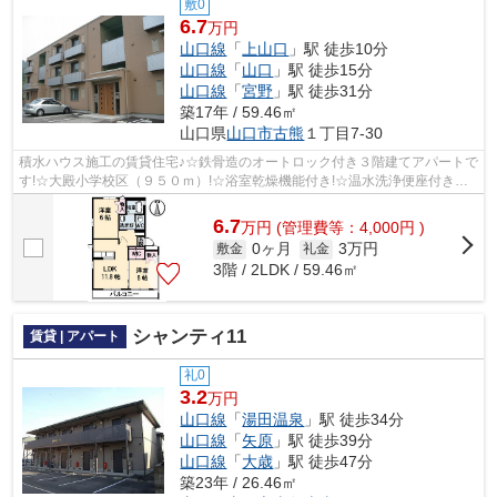
敷0
6.7
万円
山口線
「
上山口
」駅 徒歩10分
山口線
「
山口
」駅 徒歩15分
山口線
「
宮野
」駅 徒歩31分
築17年 / 59.46㎡
山口県
山口市
古熊
１丁目7-30
積水ハウス施工の賃貸住宅♪☆鉄骨造のオートロック付き３階建てアパートで
す!☆大殿小学校区（９５０ｍ）!☆浴室乾燥機能付き!☆温水洗浄便座付き！
☆追い炊き機能付き!☆ＩＨコンロ付きです。
6.7
万
円
(管理費等：4,000円 )
0ヶ月
3万円
敷金
礼金
3階 / 2LDK / 59.46㎡
シャンティ11
賃貸 | アパート
礼0
3.2
万円
山口線
「
湯田温泉
」駅 徒歩34分
山口線
「
矢原
」駅 徒歩39分
山口線
「
大歳
」駅 徒歩47分
築23年 / 26.46㎡