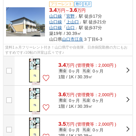
フリーレント
敷0
礼0
3.4
3.6
万円～
万円
山口線
「
宮野
」駅 徒歩17分
山口線
「
上山口
」駅 徒歩21分
山口線
「
山口
」駅 徒歩37分
築19年 / 30.39㎡
山口県
山口市
江良
３丁目6-3
賃料1ヵ月フリーレント付き！山口県庁や自衛隊、日赤病院勤務の方にもお
すすめです♪10帖の洋室は広々です♪
3.4
万
円
(管理費等：2,000円 )
0ヶ月
0ヶ月
敷金
礼金
1階 / 1K / 30.39㎡
3.6
万
円
(管理費等：2,000円 )
0ヶ月
0ヶ月
敷金
礼金
1階 / 1K / 30.39㎡
3.5
万
円
(管理費等：2,000円 )
0ヶ月
0ヶ月
敷金
礼金
2階 / 1K / 30.39㎡