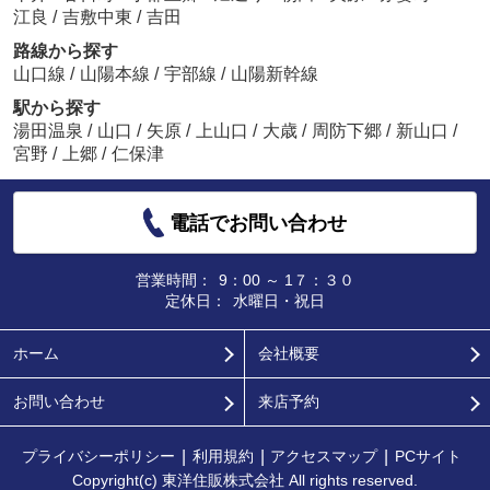
江良
/
吉敷中東
/
吉田
路線から探す
山口線
/
山陽本線
/
宇部線
/
山陽新幹線
駅から探す
湯田温泉
/
山口
/
矢原
/
上山口
/
大歳
/
周防下郷
/
新山口
/
宮野
/
上郷
/
仁保津
電話でお問い合わせ
営業時間：
9：00 ～ 1７：３０
定休日：
水曜日・祝日
ホーム
会社概要
お問い合わせ
来店予約
プライバシーポリシー
利用規約
アクセスマップ
PCサイト
Copyright(c) 東洋住販株式会社 All rights reserved.