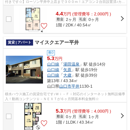
付きです☆】ローソン平井中上店まで３００ｍ！エアコン２台目設置済♪カラ
ーＴＶモニターホン、照明器具、温水...
4.4
万
円
(管理費等：2,000円 )
2ヶ月
0ヶ月
敷金
礼金
1階 / 2DK / 40.54㎡
マイスクエアー平井
賃貸 | アパート
敷0
5.3
万円
山口線
「
湯田温泉
」駅 徒歩14分
山口線
「
矢原
」駅 徒歩19分
山口線
「
大歳
」駅 徒歩39分
築13年 / 43.34㎡
山口県
山口市
平井
1130-1
積水ハウス施工の賃貸住宅です♪Ｗｉ－Ｆｉ対応のインターネット無料設備導
入！動画コンテンツＵ－ＮＥＸＴが６ヶ月間基本料金無料☆
5.3
万
円
(管理費等：4,000円 )
0ヶ月
1ヶ月
敷金
礼金
1階 / 1LDK / 43.34㎡