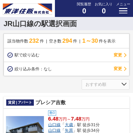
閲覧履歴
お気に入り
メニュー
0
0
JR山口線の駅選択画面
232
294
1～30
該当物件数
件
空き数
件
件を表示
駅で絞り込む
変更
変更
絞り込み条件：
なし
プレシア吉敷
賃貸 | アパート
敷0
6.48
7.48
万円～
万円
山口線
「
大歳
」駅 徒歩31分
山口線
「
矢原
」駅 徒歩34分