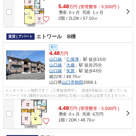
5.48
万
円
(管理費等：5,500円 )
0ヶ月
1ヶ月
敷金
礼金
2階 / 2LDK / 57.10㎡
エトワール B棟
賃貸 | アパート
敷0
4.48
万円
山口線
「
仁保津
」駅 徒歩15分
山口線
「
大歳
」駅 徒歩25分
山口線
「
矢原
」駅 徒歩43分
築22年 / 48.70㎡
山口県
山口市
朝田
2058-1
インターネット無料です！（工事後使用可） 国道9号線沿いに建っている
アパートです♪通勤やお出かけに便利な立地☆♪お風呂は追焚できます☆小窓
があるので換気しやすいです。
4.48
万
円
(管理費等：5,500円 )
0ヶ月
6万円
敷金
礼金
1階 / 2DK / 48.70㎡