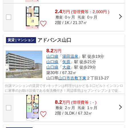
2.4
万
円
(管理費等：2,000円 )
0ヶ月
0ヶ月
敷金
礼金
2階 / 1K / 21.37㎡
アドバンス山口
賃貸 | マンション
8.2
万円
山口線
「
湯田温泉
」駅 徒歩19分
山口線
「
矢原
」駅 徒歩21分
山口線
「
大歳
」駅 徒歩29分
築30年 / 67.32㎡
山口県
山口市
吉敷下東
２丁目13-27
分譲マンションの賃貸です♪キッチンは料理がはかどる３口ビルトインコンロ
に家事のお助け設備である食洗機付き！周辺環境はセブンイレブンまで徒歩
２分・ダイソーまで徒歩２分・スーパ...
8.2
万
円
(管理費等：- )
2ヶ月
1ヶ月
敷金
礼金
2階 / 3LDK / 67.32㎡