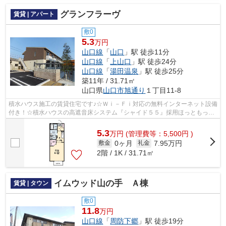
グランフラーヴ
賃貸 | アパート
敷0
5.3
万円
山口線
「
山口
」駅 徒歩11分
山口線
「
上山口
」駅 徒歩24分
山口線
「
湯田温泉
」駅 徒歩25分
築11年 / 31.71㎡
山口県
山口市
旭通り
１丁目11-8
積水ハウス施工の賃貸住宅です♪☆Ｗｉ－Ｆｉ対応の無料インターネット設備
付き！☆積水ハウスの高遮音床システム『シャイド５５』採用ほっともっと
山口本町店まで２００ｍ！ セブンイレ...
5.3
万
円
(管理費等：5,500円 )
0ヶ月
7.95万円
敷金
礼金
2階 / 1K / 31.71㎡
イムウッド山の手 Ａ棟
賃貸 | タウン
敷0
11.8
万円
山口線
「
周防下郷
」駅 徒歩19分