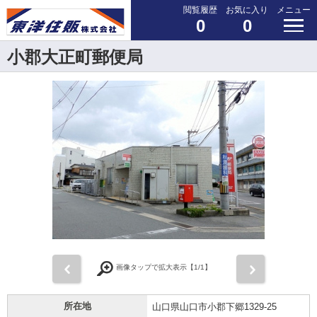
閲覧履歴
お気に入り
メニュー
0
0
小郡大正町郵便局
前
次
画像タップで拡大表示【
1
/1】
所在地
山口県山口市小郡下郷1329-25