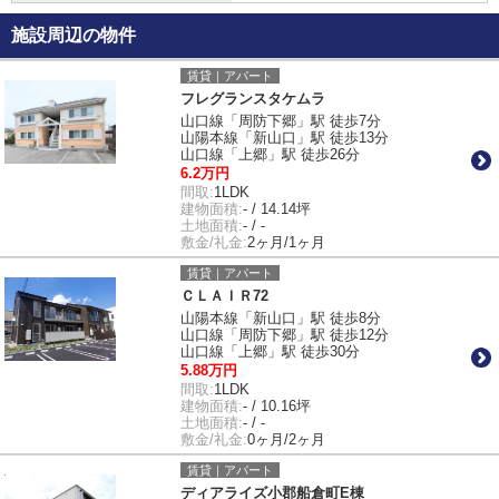
施設周辺の物件
賃貸｜アパート
フレグランスタケムラ
山口線「周防下郷」駅 徒歩7分
山陽本線「新山口」駅 徒歩13分
山口線「上郷」駅 徒歩26分
6.2万円
間取:
1LDK
建物面積:
- / 14.14坪
土地面積:
- / -
敷金/礼金:
2ヶ月/1ヶ月
賃貸｜アパート
ＣＬＡＩＲ72
山陽本線「新山口」駅 徒歩8分
山口線「周防下郷」駅 徒歩12分
山口線「上郷」駅 徒歩30分
5.88万円
間取:
1LDK
建物面積:
- / 10.16坪
土地面積:
- / -
敷金/礼金:
0ヶ月/2ヶ月
賃貸｜アパート
ディアライズ小郡船倉町E棟