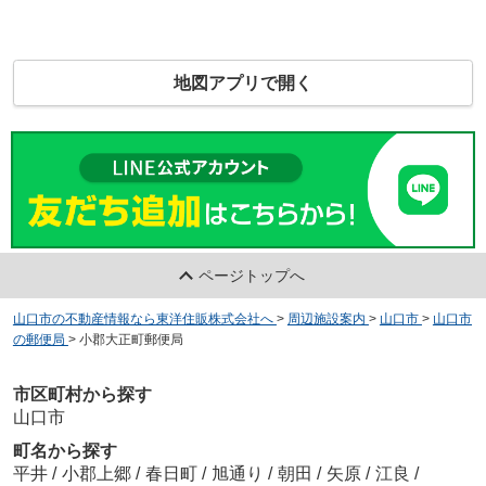
地図アプリで開く
ページトップへ
山口市の不動産情報なら東洋住販株式会社へ
>
周辺施設案内
>
山口市
>
山口市
の郵便局
>
小郡大正町郵便局
市区町村から探す
山口市
町名から探す
平井
/
小郡上郷
/
春日町
/
旭通り
/
朝田
/
矢原
/
江良
/