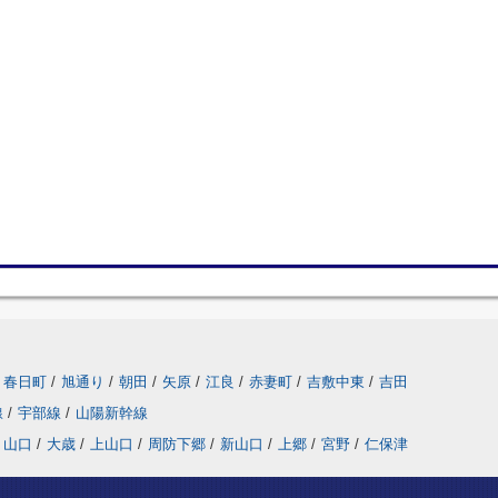
春日町
/
旭通り
/
朝田
/
矢原
/
江良
/
赤妻町
/
吉敷中東
/
吉田
線
/
宇部線
/
山陽新幹線
山口
/
大歳
/
上山口
/
周防下郷
/
新山口
/
上郷
/
宮野
/
仁保津