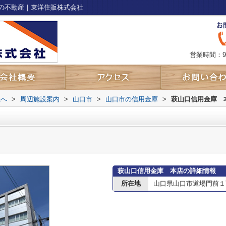
の不動産｜東洋住販株式会社
営業時間：9
社へ
>
周辺施設案内
>
山口市
>
山口市の信用金庫
>
萩山口信用金庫 
萩山口信用金庫 本店の詳細情報
所在地
山口県山口市道場門前１丁