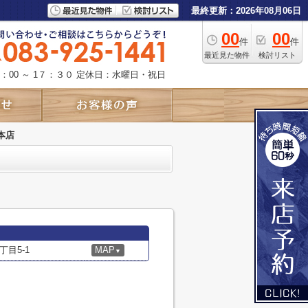
最終更新：2026年08月06日
00
00
件
件
最近見た物件
検討リスト
：00 ～ 1７：３０
定休日：水曜日・祝日
本店
目5-1
MAP
▼