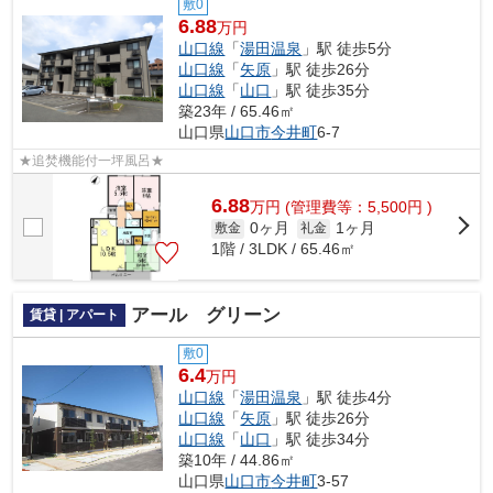
敷0
6.88
万円
山口線
「
湯田温泉
」駅 徒歩5分
山口線
「
矢原
」駅 徒歩26分
山口線
「
山口
」駅 徒歩35分
築23年 / 65.46㎡
山口県
山口市
今井町
6-7
★追焚機能付一坪風呂★
6.88
万
円
(管理費等：5,500円 )
0ヶ月
1ヶ月
敷金
礼金
1階 / 3LDK / 65.46㎡
アール グリーン
賃貸 | アパート
敷0
6.4
万円
山口線
「
湯田温泉
」駅 徒歩4分
山口線
「
矢原
」駅 徒歩26分
山口線
「
山口
」駅 徒歩34分
築10年 / 44.86㎡
山口県
山口市
今井町
3-57