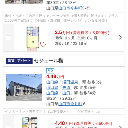
築30年 / 23.18㎡
山口県
山口市
今井町
5-35
敷金・礼金・手数料０円キャンペーン物件（個人契約に限ります）プラス
1,500円で家電3点（冷蔵庫・洗濯機・電子レンジ）レンタル可能！
2.5
万
円
(管理費等：3,000円 )
0ヶ月
0ヶ月
敷金
礼金
2階 / 1K / 23.18㎡
セジュール楷
賃貸 | アパート
敷0
4.48
万円
山口線
「
湯田温泉
」駅 徒歩5分
山口線
「
矢原
」駅 徒歩25分
山口線
「
山口
」駅 徒歩34分
築26年 / 29.32㎡
山口県
山口市
今井町
６
インターネット無料です！（工事後使用可） ☆室内物干し☆
4.48
万
円
(管理費等：5,500円 )