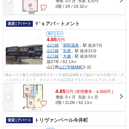
0ヶ月
6万円
敷金
礼金
2階 / 1R / 29.32㎡
Ｙ’ｓアパ－トメント
賃貸 | アパート
敷0
礼0
4.65
万円
山口線
「
湯田温泉
」駅 徒歩7分
山口線
「
矢原
」駅 徒歩21分
山口線
「
大歳
」駅 徒歩39分
築27年 / 62.13㎡
山口県
山口市
穂積町
2-32
積水ハウス施工の賃貸住宅です♪ＪＲ湯田温泉駅まで徒歩７分の立地です！デ
ィスカウントストア ダイレックス山口店まで５５０ｍ☆エアコン１台・照
明器具・ＴＶモニターホン・温水洗浄...
4.65
万
円
(管理費等：4,000円 )
0ヶ月
0ヶ月
敷金
礼金
2階 / 2LDK / 62.13㎡
トリヴァンベール今井町
賃貸 | アパート