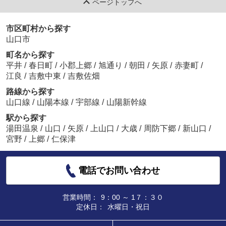
ページトップへ
市区町村から探す
山口市
町名から探す
平井
/
春日町
/
小郡上郷
/
旭通り
/
朝田
/
矢原
/
赤妻町
/
江良
/
吉敷中東
/
吉敷佐畑
路線から探す
山口線
/
山陽本線
/
宇部線
/
山陽新幹線
駅から探す
湯田温泉
/
山口
/
矢原
/
上山口
/
大歳
/
周防下郷
/
新山口
/
宮野
/
上郷
/
仁保津
電話でお問い合わせ
営業時間：
9：00 ～ 1７：３０
定休日：
水曜日・祝日