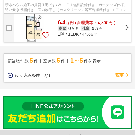
積水ハウス施工の賃貸住宅です♪Ｗｉ-Ｆｉ無料設備付き、ガーデンズ仕様、
追い炊き機能付き、室内物干し（ホスクリーン）浴室乾燥機付き♪エアコン2
台つき♪
6.4
万
円
(管理費等：4,800円 )
0ヶ月
9万円
敷金
礼金
1階 / 1LDK / 44.86㎡
5
5
1～5
該当物件数
件
空き数
件
件を表示
変更
絞り込み条件：
なし