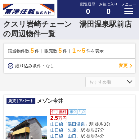
閲覧履歴
お気に入り
メニュー
0
0
クスリ岩崎チェーン 湯田温泉駅前店
の周辺物件一覧
5
5
1～5
該当物件数
件
販売数
件
件を表示
変更
絞り込み条件：
なし
メゾン今井
賃貸 | アパート
仲手無料
敷0
礼0
2.5
万円
山口線
「
湯田温泉
」駅 徒歩3分
山口線
「
矢原
」駅 徒歩27分
山口線
「
山口
」駅 徒歩34分