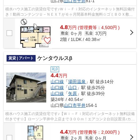
山口県
山口市
平井
81-1
積水ハウス施工の賃貸住宅です♪Ｗｉ－Ｆｉ対応のインターネット無料設備付
き！動画コンテンツＵ－ＮＥＸＴが６ヶ月間基本料金無料☆ゴミＢＯＸ敷地
内にございます♪照明器具、独立洗面化...
4.8
万
円
(管理費等：4,500円 )
0ヶ月
3万円
敷金
礼金
2階 / 1LDK / 40.38㎡
ケンタウルスβ
賃貸 | アパート
礼0
4.4
万円
山口線
「
湯田温泉
」駅 徒歩14分
山口線
「
山口
」駅 徒歩25分
山口線
「
矢原
」駅 徒歩39分
築24年 / 40.54㎡
山口県
山口市
平井
154-1
積水ハウス施工の賃貸住宅です♪【Ｗｉ－Ｆｉ対応のインターネット無料設備
付きです☆】ローソン平井中上店まで３００ｍ！エアコン２台目設置済♪カラ
ーＴＶモニターホン、照明器具、温水...
4.4
万
円
(管理費等：2,000円 )
2ヶ月
0ヶ月
敷金
礼金