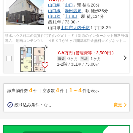
山口線
「
山口
」駅 徒歩20分
山口線
「
湯田温泉
」駅 徒歩36分
山口線
「
上山口
」駅 徒歩34分
築11年 / 73.00㎡
山口県
山口市
大内千坊
１丁目8-29
積水ハウス施工の賃貸住宅です♪☆Ｗｉ－Ｆｉ対応のインターネット無料設備
導入、動画コンテンツＵ－ＮＥＸＴが６ヶ月間基本料金無料☆メゾネットタ
イプの３ＬＤＫです！駐車場２台込、浴...
7.5
万
円
(管理費等：3,500円 )
0ヶ月
1ヶ月
敷金
礼金
1-2階 / 3LDK / 73.00㎡
4
4
1～4
該当物件数
件
空き数
件
件を表示
変更
絞り込み条件：
なし