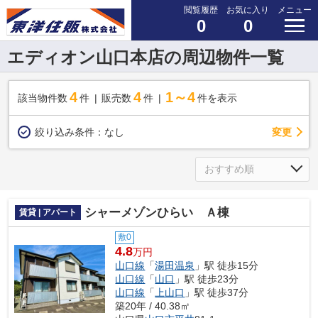
閲覧履歴
お気に入り
メニュー
0
0
エディオン山口本店の周辺物件一覧
4
4
1～4
該当物件数
件
販売数
件
件を表示
変更
絞り込み条件：
なし
シャーメゾンひらい Ａ棟
賃貸 | アパート
敷0
4.8
万円
山口線
「
湯田温泉
」駅 徒歩15分
山口線
「
山口
」駅 徒歩23分
山口線
「
上山口
」駅 徒歩37分
築20年 / 40.38㎡