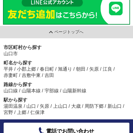
ページトップへ
市区町村から探す
山口市
町名から探す
平井
/
小郡上郷
/
春日町
/
旭通り
/
朝田
/
矢原
/
江良
/
赤妻町
/
吉敷中東
/
吉田
路線から探す
山口線
/
山陽本線
/
宇部線
/
山陽新幹線
駅から探す
湯田温泉
/
山口
/
矢原
/
上山口
/
大歳
/
周防下郷
/
新山口
/
宮野
/
上郷
/
仁保津
電話でお問い合わせ