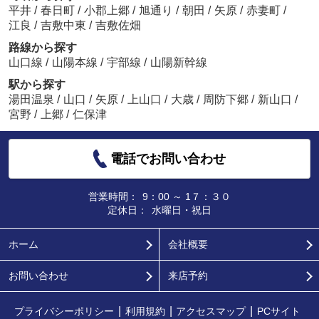
平井
/
春日町
/
小郡上郷
/
旭通り
/
朝田
/
矢原
/
赤妻町
/
江良
/
吉敷中東
/
吉敷佐畑
路線から探す
山口線
/
山陽本線
/
宇部線
/
山陽新幹線
駅から探す
湯田温泉
/
山口
/
矢原
/
上山口
/
大歳
/
周防下郷
/
新山口
/
宮野
/
上郷
/
仁保津
電話でお問い合わせ
営業時間：
9：00 ～ 1７：３０
定休日：
水曜日・祝日
ホーム
会社概要
お問い合わせ
来店予約
プライバシーポリシー
利用規約
アクセスマップ
PCサイト