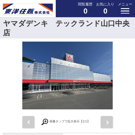
閲覧履歴
お気に入り
メニュー
0
0
ヤマダデンキ テックランド山口中央
店
前
次
画像タップで拡大表示【
1
/1】