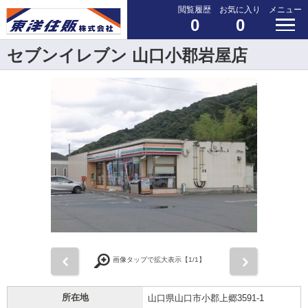
閲覧履歴
お気に入り
メニュー
0
0
セブンイレブン 山口小郡岩屋店
前
次
画像タップで拡大表示【
1
/1】
所在地
山口県山口市小郡上郷3591-1