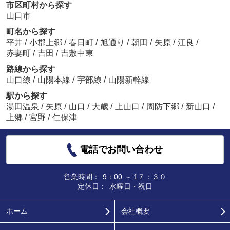
市区町村から探す
山口市
町名から探す
平井
/
小郡上郷
/
春日町
/
旭通り
/
朝田
/
矢原
/
江良
/
赤妻町
/
吉田
/
吉敷中東
路線から探す
山口線
/
山陽本線
/
宇部線
/
山陽新幹線
駅から探す
湯田温泉
/
矢原
/
山口
/
大歳
/
上山口
/
周防下郷
/
新山口
/
上郷
/
宮野
/
仁保津
電話でお問い合わせ
営業時間：
9：00 ～ 1７：３０
定休日：
水曜日・祝日
ホーム
会社概要