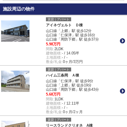
施設周辺の物件
賃貸｜アパート
アイネヴェルト Ｄ棟
山口線「上郷」駅 徒歩12分
山口線「仁保津」駅 徒歩16分
山口線「周防下郷」駅 徒歩37分
5.98万円
間取:
2LDK
建物面積:
- / 14.05坪
土地面積:
- / -
敷金/礼金:
0ヶ月/3万円
賃貸｜アパート
ハイム三条岡 Ａ棟
山口線「仁保津」駅 徒歩9分
山口線「上郷」駅 徒歩19分
山口線「周防下郷」駅 徒歩43分
5.68万円
間取:
1LDK
建物面積:
- / 12.11坪
土地面積:
- / -
敷金/礼金:
0ヶ月/2ヶ月
賃貸｜アパート
リースランドクリオネ A棟