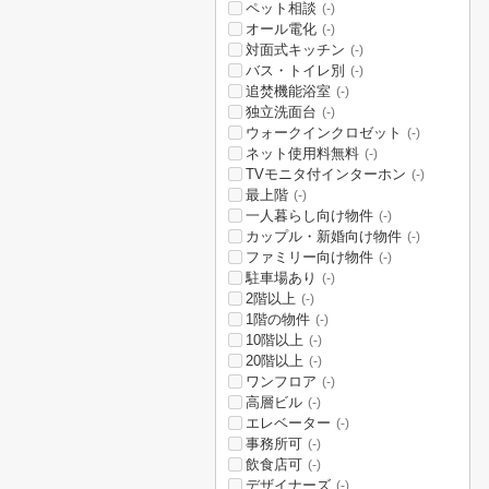
ペット相談
(-)
オール電化
(-)
対面式キッチン
(-)
バス・トイレ別
(-)
追焚機能浴室
(-)
独立洗面台
(-)
ウォークインクロゼット
(-)
ネット使用料無料
(-)
TVモニタ付インターホン
(-)
最上階
(-)
一人暮らし向け物件
(-)
カップル・新婚向け物件
(-)
ファミリー向け物件
(-)
駐車場あり
(-)
2階以上
(-)
1階の物件
(-)
10階以上
(-)
20階以上
(-)
ワンフロア
(-)
高層ビル
(-)
エレベーター
(-)
事務所可
(-)
飲食店可
(-)
デザイナーズ
(-)