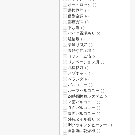
オートロック
(-)
居抜物件
(-)
個別空調
(-)
都市ガス
(-)
下水道
(-)
バイク置場あり
(-)
駐輪場
(-)
陽当り良好
(-)
閑静な住宅地
(-)
リフォーム済
(-)
リノベーション済
(-)
眺望良好
(-)
メゾネット
(-)
ベランダ
(-)
バルコニー
(-)
ルーフバルコニー
(-)
24時間換気システム
(-)
２面バルコニー
(-)
３面バルコニー
(-)
両面バルコニー
(-)
外観タイル張り
(-)
IHクッキングヒーター
(-)
食器洗い乾燥機
(-)