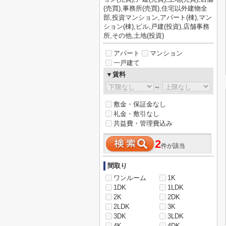
(売買),事務所(売買),住宅以外建物全
部,投資マンション,アパート(棟),マン
ション(棟),ビル,戸建(投資),店舗事務
所,その他,土地(投資)
アパート
マンション
一戸建て
▼賃料
～
敷金・保証金なし
礼金・敷引なし
共益費・管理費込み
2
件が該当
間取り
ワンルーム
1K
1DK
1LDK
2K
2DK
2LDK
3K
3DK
3LDK
4K
4DK