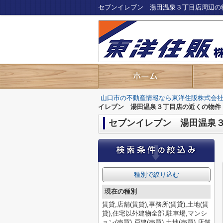
セブンイレブン 湯田温泉３丁目店周辺の
山口市の不動産情報なら東洋住販株式会
イレブン 湯田温泉３丁目店の近くの物件
セブンイレブン 湯田温泉
種別で絞り込む
現在の種別
賃貸,店舗(賃貸),事務所(賃貸),土地(賃
貸),住宅以外建物全部,駐車場,マンシ
ョン(売買),戸建(売買),土地(売買),店舗