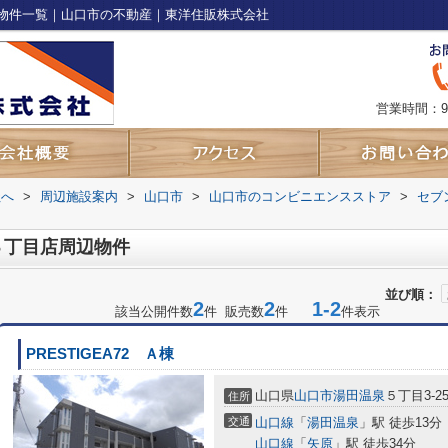
物件一覧｜山口市の不動産｜東洋住販株式会社
営業時間：9
社へ
>
周辺施設案内
>
山口市
>
山口市のコンビニエンスストア
>
セブ
３丁目店周辺物件
並び順：
2
2
1-2
該当公開件数
件 販売数
件
件表示
PRESTIGEA72 Ａ棟
山口県
山口市
湯田温泉
５丁目3-2
住所
交通
山口線
「
湯田温泉
」駅 徒歩13分
山口線
「
矢原
」駅 徒歩34分