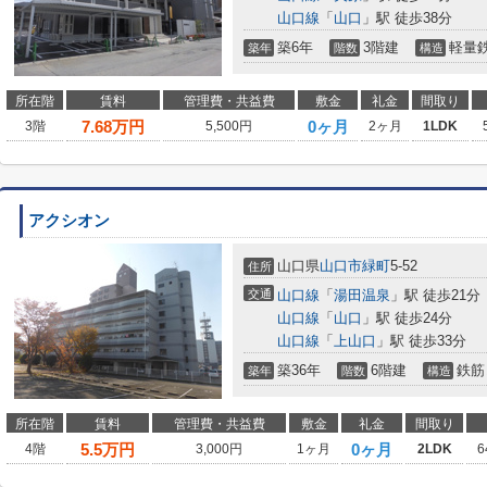
山口線
「
山口
」駅 徒歩38分
築6年
3階建
軽量
築年
階数
構造
所在階
賃料
管理費・共益費
敷金
礼金
間取り
7.68
万円
0ヶ月
3階
5,500円
2ヶ月
1LDK
アクシオン
山口県
山口市
緑町
5-52
住所
交通
山口線
「
湯田温泉
」駅 徒歩21分
山口線
「
山口
」駅 徒歩24分
山口線
「
上山口
」駅 徒歩33分
築36年
6階建
鉄筋
築年
階数
構造
所在階
賃料
管理費・共益費
敷金
礼金
間取り
5.5
万円
0ヶ月
4階
3,000円
1ヶ月
2LDK
6