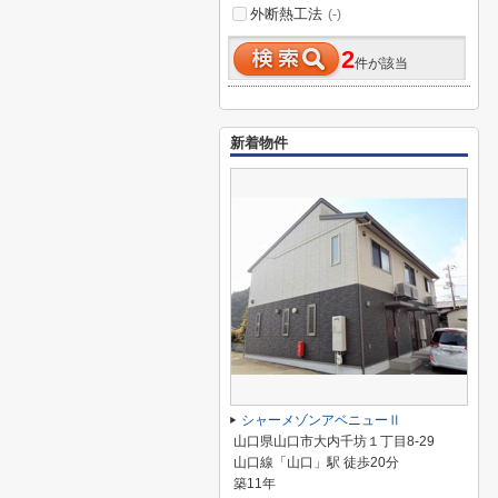
外断熱工法
(-)
2
件が該当
新着物件
シャーメゾンアベニューⅡ
山口県山口市大内千坊１丁目8-29
山口線「山口」駅 徒歩20分
築11年