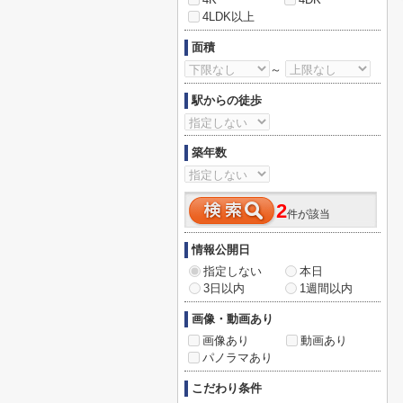
4LDK以上
面積
～
駅からの徒歩
築年数
2
件が該当
情報公開日
指定しない
本日
3日以内
1週間以内
画像・動画あり
画像あり
動画あり
パノラマあり
こだわり条件