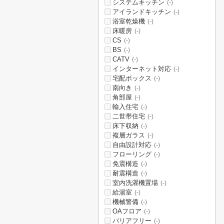
システムキッチン
(-)
アイランドキッチン
(-)
浴室乾燥機
(-)
床暖房
(-)
CS
(-)
BS
(-)
CATV
(-)
インターネット対応
(-)
宅配ボックス
(-)
南向き
(-)
角部屋
(-)
輸入住宅
(-)
二世帯住宅
(-)
床下収納
(-)
複層ガラス
(-)
自由設計対応
(-)
フローリング
(-)
免震構造
(-)
耐震構造
(-)
室内洗濯機置場
(-)
給湯室
(-)
機械警備
(-)
OAフロア
(-)
バリアフリー
(-)