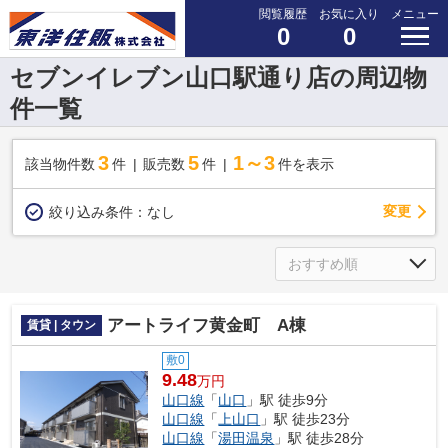
閲覧履歴
お気に入り
メニュー
0
0
セブンイレブン山口駅通り店の周辺物
件一覧
3
5
1～3
該当物件数
件
販売数
件
件を表示
変更
絞り込み条件：
なし
アートライフ黄金町 A棟
賃貸 | タウン
敷0
9.48
万円
山口線
「
山口
」駅 徒歩9分
山口線
「
上山口
」駅 徒歩23分
山口線
「
湯田温泉
」駅 徒歩28分