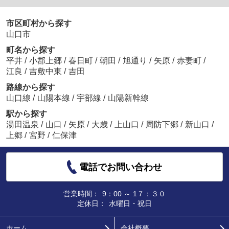
市区町村から探す
山口市
町名から探す
平井
/
小郡上郷
/
春日町
/
朝田
/
旭通り
/
矢原
/
赤妻町
/
江良
/
吉敷中東
/
吉田
路線から探す
山口線
/
山陽本線
/
宇部線
/
山陽新幹線
駅から探す
湯田温泉
/
山口
/
矢原
/
大歳
/
上山口
/
周防下郷
/
新山口
/
上郷
/
宮野
/
仁保津
電話でお問い合わせ
営業時間：
9：00 ～ 1７：３０
定休日：
水曜日・祝日
ホーム
会社概要