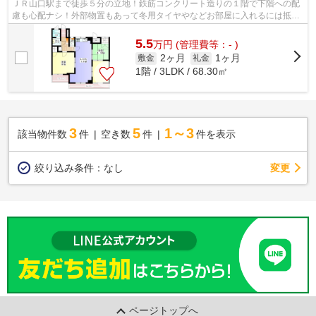
ＪＲ山口駅まで徒歩５分の立地！鉄筋コンクリート造りの１階で下階への配
慮も心配ナシ！外部物置もあって冬用タイヤやなどお部屋に入れるには抵抗
があるものも収納できて大助かり(*^^)v
5.5
万
円
(管理費等：- )
2ヶ月
1ヶ月
敷金
礼金
1階 / 3LDK / 68.30㎡
3
5
1～3
該当物件数
件
空き数
件
件を表示
変更
絞り込み条件：
なし
ページトップへ