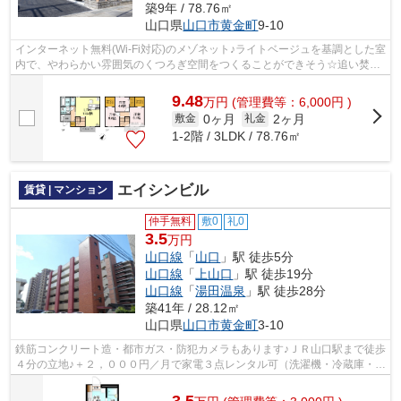
築9年 / 78.76㎡
山口県
山口市
黄金町
9-10
インターネット無料(Wi-Fi対応)のメゾネット♪ライトベージュを基調とした室
内で、やわらかい雰囲気のくつろぎ空間をつくることができそう☆追い焚き
できる一坪風呂で足をのばしてゆった...
9.48
万
円
(管理費等：6,000円 )
0ヶ月
2ヶ月
敷金
礼金
1-2階 / 3LDK / 78.76㎡
エイシンビル
賃貸 | マンション
仲手無料
敷0
礼0
3.5
万円
山口線
「
山口
」駅 徒歩5分
山口線
「
上山口
」駅 徒歩19分
山口線
「
湯田温泉
」駅 徒歩28分
築41年 / 28.12㎡
山口県
山口市
黄金町
3-10
鉄筋コンクリート造・都市ガス・防犯カメラもあります♪ＪＲ山口駅まで徒歩
４分の立地♪＋２，０００円／月で家電３点レンタル可（洗濯機・冷蔵庫・電
子レンジ）
3.5