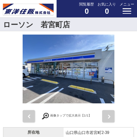
閲覧履歴
お気に入り
メニュー
0
0
ローソン 若宮町店
前
次
画像タップで拡大表示【
1
/1】
所在地
山口県山口市若宮町2-39