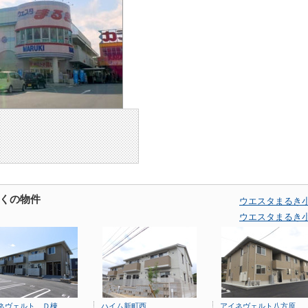
くの物件
ウエスタまるき
ウエスタまるき
ネヴェルト Ｄ棟
ハイム新町西
アイネヴェルト八方原