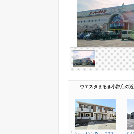
ウエスタまるき小郡店の近
シャーメゾン W・E ウエス
アイ