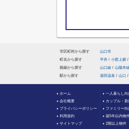
市区町村から探す
山口市
町名から探す
平井
/
小郡上郷
/
路線から探す
山口線
/
山陽本
駅から探す
湯田温泉
/
山口
/
ホーム
一人暮らし向
会社概要
カップル・新
プライバシーポリシー
ファミリー向
利用規約
築5年以内物
サイトマップ
2階以上物件