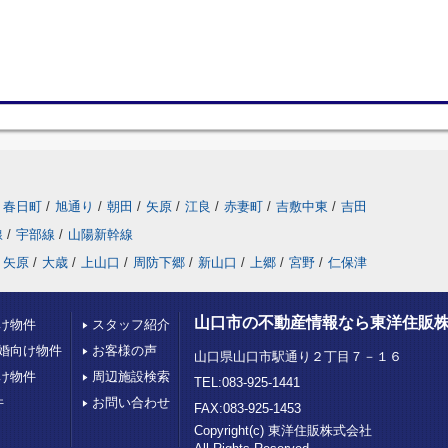
春日町
/
旭通り
/
朝田
/
矢原
/
江良
/
赤妻町
/
吉敷中東
/
吉田
線
/
宇部線
/
山陽新幹線
矢原
/
大歳
/
上山口
/
周防下郷
/
新山口
/
上郷
/
宮野
/
仁保津
山口市の不動産情報なら東洋住販
け物件
スタッフ紹介
婚向け物件
お客様の声
山口県山口市駅通り２丁目７－１６
け物件
周辺施設検索
TEL:083-925-1441
件
お問い合わせ
FAX:083-925-1453
Copyright(c) 東洋住販株式会社