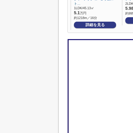
ト…
2LDK
1LDK/45.13㎡
5.9
5.1
万円
約99
約1218m／16分
詳細を見る