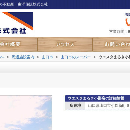
の不動産｜東洋住販株式会社
営業時間：9
社へ
>
周辺施設案内
>
山口市
>
山口市のスーパー
>
ウエスタまるき小
ウエスタまるき小郡店の詳細情報
所在地
山口県山口市小郡新町６丁