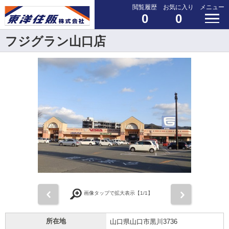
閲覧履歴
お気に入り
メニュー
0
0
フジグラン山口店
前
次
画像タップで拡大表示【
1
/1】
所在地
山口県山口市黒川3736