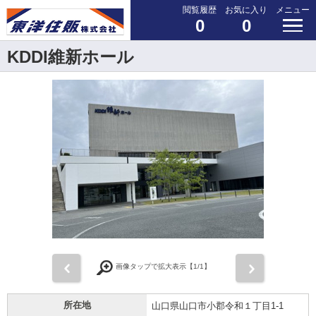
閲覧履歴
お気に入り
メニュー
0
0
KDDI維新ホール
前
次
画像タップで拡大表示【
1
/1】
所在地
山口県山口市小郡令和１丁目1-1