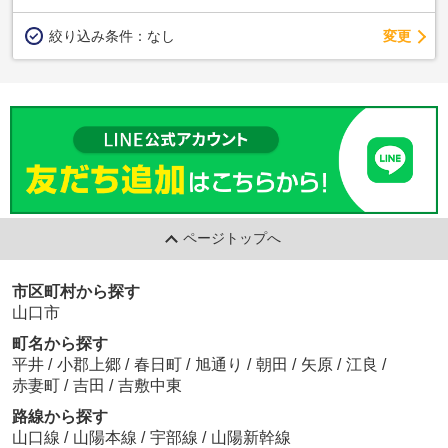
変更
絞り込み条件：
なし
ページトップへ
市区町村から探す
山口市
町名から探す
平井
/
小郡上郷
/
春日町
/
旭通り
/
朝田
/
矢原
/
江良
/
赤妻町
/
吉田
/
吉敷中東
路線から探す
山口線
/
山陽本線
/
宇部線
/
山陽新幹線