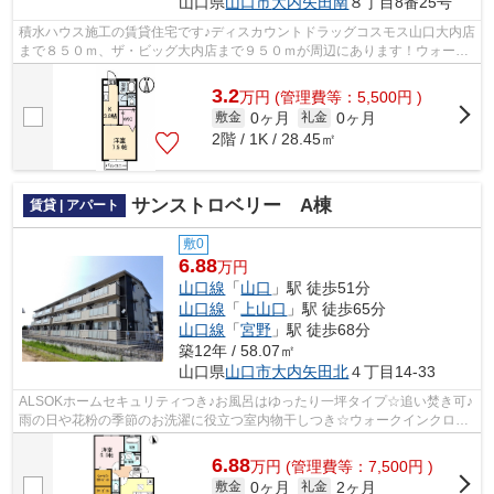
山口県
山口市
大内矢田南
８丁目8番25号
積水ハウス施工の賃貸住宅です♪ディスカウントドラッグコスモス山口大内店
まで８５０ｍ、ザ・ビッグ大内店まで９５０ｍが周辺にあります！ウォーク
インクローゼット付き！駐車場１台無...
3.2
万
円
(管理費等：5,500円 )
0ヶ月
0ヶ月
敷金
礼金
2階 / 1K / 28.45㎡
サンストロベリー A棟
賃貸 | アパート
敷0
6.88
万円
山口線
「
山口
」駅 徒歩51分
山口線
「
上山口
」駅 徒歩65分
山口線
「
宮野
」駅 徒歩68分
築12年 / 58.07㎡
山口県
山口市
大内矢田北
４丁目14-33
ALSOKホームセキュリティつき♪お風呂はゆったり一坪タイプ☆追い焚き可♪
雨の日や花粉の季節のお洗濯に役立つ室内物干しつき☆ウォークインクロー
ゼットにはたっぷり収納できますよ(´v｀)♪
6.88
万
円
(管理費等：7,500円 )
0ヶ月
2ヶ月
敷金
礼金