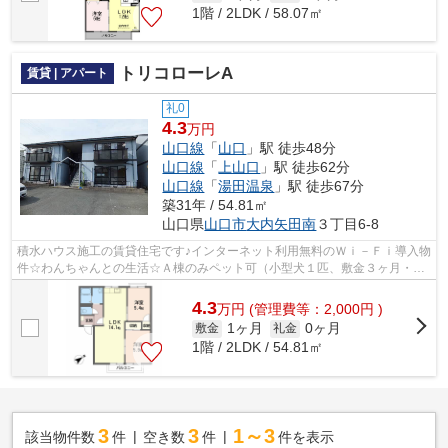
1階 / 2LDK / 58.07㎡
トリコローレA
賃貸 | アパート
礼0
4.3
万円
山口線
「
山口
」駅 徒歩48分
山口線
「
上山口
」駅 徒歩62分
山口線
「
湯田温泉
」駅 徒歩67分
築31年 / 54.81㎡
山口県
山口市
大内矢田南
３丁目6-8
積水ハウス施工の賃貸住宅です♪インターネット利用無料のＷｉ－Ｆｉ導入物
件☆わんちゃんとの生活☆Ａ棟のみペット可（小型犬１匹、敷金３ヶ月・賃
料＋２０００円/月）物件です☆エアコン...
4.3
万
円
(管理費等：2,000円 )
1ヶ月
0ヶ月
敷金
礼金
1階 / 2LDK / 54.81㎡
3
3
1～3
該当物件数
件
空き数
件
件を表示