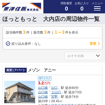
閲覧履歴
お気に入り
メニュー
0
0
ほっともっと 大内店の周辺物件一覧
3
3
1～3
該当物件数
件
販売数
件
件を表示
変更
絞り込み条件：
なし
メゾン アニー
賃貸 | アパート
敷0
礼0
3.2
万円
山口線
「
山口
」駅 徒歩60分
山口線
「
上山口
」駅 徒歩73分
山口線
「
宮野
」駅 徒歩74分
築23年 / 28.45㎡