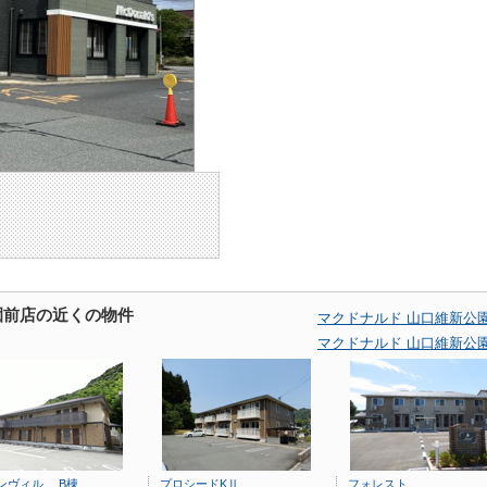
園前店の近くの物件
マクドナルド 山口維新公
マクドナルド 山口維新公
ンヴィル B棟
プロシードKⅡ
フォレスト