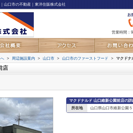
ジ｜山口市の不動産｜東洋住販株式会社
営業時間：9
社へ
>
周辺施設案内
>
山口市
>
山口市のファーストフード
>
マクドナ
前店
マクドナルド 山口維新公園前店の詳
所在地
山口県山口市維新公園５丁