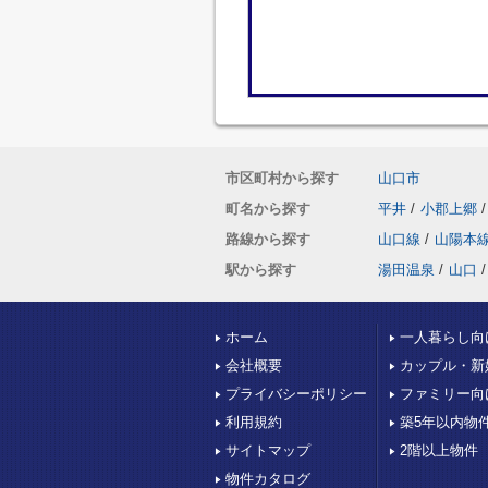
市区町村から探す
山口市
町名から探す
平井
/
小郡上郷
/
路線から探す
山口線
/
山陽本
駅から探す
湯田温泉
/
山口
/
ホーム
一人暮らし向
会社概要
カップル・新
プライバシーポリシー
ファミリー向
利用規約
築5年以内物
サイトマップ
2階以上物件
物件カタログ