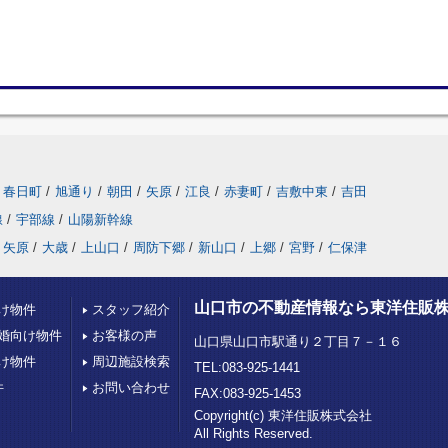
春日町
/
旭通り
/
朝田
/
矢原
/
江良
/
赤妻町
/
吉敷中東
/
吉田
線
/
宇部線
/
山陽新幹線
矢原
/
大歳
/
上山口
/
周防下郷
/
新山口
/
上郷
/
宮野
/
仁保津
山口市の不動産情報なら東洋住販
け物件
スタッフ紹介
婚向け物件
お客様の声
山口県山口市駅通り２丁目７－１６
け物件
周辺施設検索
TEL:083-925-1441
件
お問い合わせ
FAX:083-925-1453
Copyright(c) 東洋住販株式会社
All Rights Reserved.