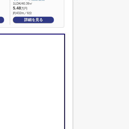
1LDK/40.39㎡
5.48
万円
約432m／6分
詳細を見る