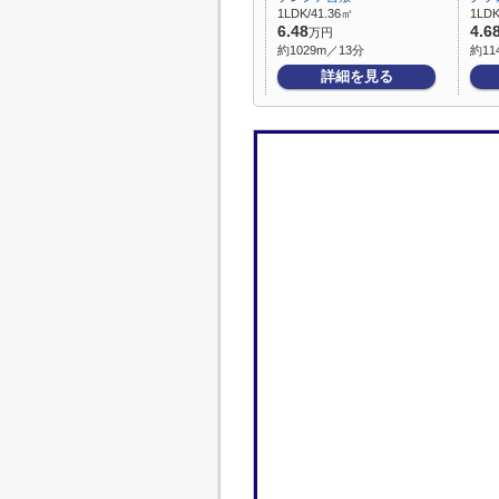
1LDK/41.36㎡
1LDK
6.48
4.6
万円
約1029m／13分
約11
詳細を見る