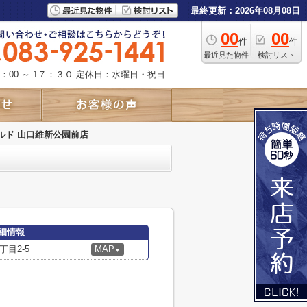
最終更新：2026年08月08日
00
00
件
件
最近見た物件
検討リスト
：00 ～ 1７：３０
定休日：水曜日・祝日
ルド 山口維新公園前店
細情報
目2-5
MAP
▼