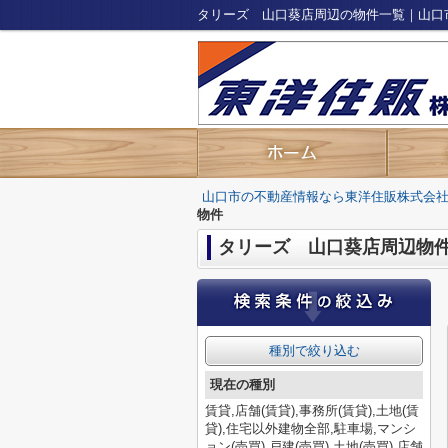
タリーズ 山口葵店周辺の物件一覧｜山口
山口市の不動産情報なら東洋住販株式会
物件
タリーズ 山口葵店周辺物
種別で絞り込む
現在の種別
賃貸,店舗(賃貸),事務所(賃貸),土地(賃
貸),住宅以外建物全部,駐車場,マンシ
ョン(売買),戸建(売買),土地(売買),店舗