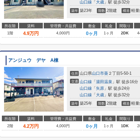
山口線
「
大歳
」駅 徒歩32分
築23年
2階建
軽量
築年
階数
構造
所在階
賃料
管理費・共益費
敷金
礼金
間取り
4.9
万円
0ヶ月
1階
4,000円
1ヶ月
2DK
4
アンジュウ デヤ A棟
山口県
山口市
葵
２丁目5-50-1
住所
交通
山口線
「
湯田温泉
」駅 徒歩16分
山口線
「
矢原
」駅 徒歩24分
山口線
「
大歳
」駅 徒歩32分
築25年
2階建
軽量
築年
階数
構造
所在階
賃料
管理費・共益費
敷金
礼金
間取り
4.2
万円
0ヶ月
2階
4,000円
1ヶ月
1DK
2