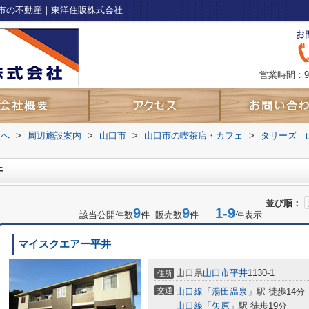
市の不動産｜東洋住販株式会社
営業時間：9
社へ
>
周辺施設案内
>
山口市
>
山口市の喫茶店・カフェ
>
タリーズ 
件
並び順：
9
9
1-9
該当公開件数
件 販売数
件
件表示
マイスクエアー平井
山口県
山口市
平井
1130-1
住所
交通
山口線
「
湯田温泉
」駅 徒歩14分
山口線
「
矢原
」駅 徒歩19分