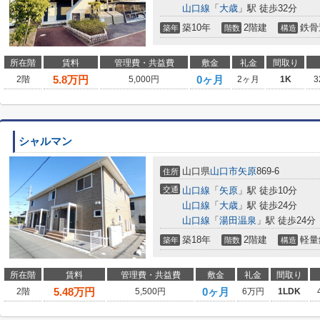
山口線
「
大歳
」駅 徒歩32分
築10年
2階建
鉄骨
築年
階数
構造
所在階
賃料
管理費・共益費
敷金
礼金
間取り
5.8
万円
0ヶ月
2階
5,000円
2ヶ月
1K
3
シャルマン
山口県
山口市
矢原
869-6
住所
交通
山口線
「
矢原
」駅 徒歩10分
山口線
「
大歳
」駅 徒歩24分
山口線
「
湯田温泉
」駅 徒歩24分
築18年
2階建
軽量
築年
階数
構造
所在階
賃料
管理費・共益費
敷金
礼金
間取り
5.48
万円
0ヶ月
2階
5,500円
6万円
1LDK