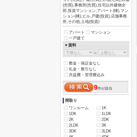
(売買),事務所(売買),住宅以外建物全
部,投資マンション,アパート(棟),マン
ション(棟),ビル,戸建(投資),店舗事務
所,その他,土地(投資)
アパート
マンション
一戸建て
▼賃料
～
敷金・保証金なし
礼金・敷引なし
共益費・管理費込み
9
件が該当
間取り
ワンルーム
1K
1DK
1LDK
2K
2DK
2LDK
3K
3DK
3LDK
4K
4DK