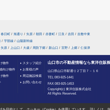
春日町
/
旭通り
/
矢原
/
朝田
/
赤妻町
/
江良
/
吉田
/
吉敷中東
線
/
宇部線
/
山陽新幹線
矢原
/
上山口
/
大歳
/
周防下郷
/
新山口
/
宮野
/
上郷
/
仁保津
山口市の不動産情報なら東洋住販
け物件
スタッフ紹介
婚向け物件
お客様の声
山口県山口市駅通り２丁目７－１６
け物件
周辺施設検索
TEL:083-925-1441
件
お問い合わせ
FAX:083-925-1453
Copyright(c) 東洋住販株式会社
All Rights Reserved.
を目的として、クッキー（Cookie）を使用しています。
詳しくは、