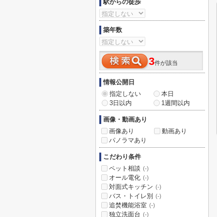
駅からの徒歩
築年数
3
件が該当
情報公開日
指定しない
本日
3日以内
1週間以内
画像・動画あり
画像あり
動画あり
パノラマあり
こだわり条件
ペット相談
(-)
オール電化
(-)
対面式キッチン
(-)
バス・トイレ別
(-)
追焚機能浴室
(-)
独立洗面台
(-)