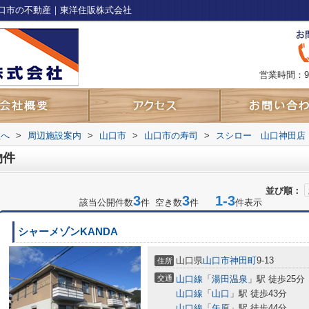
口市の不動産｜東洋住販株式会社
営業時間：9
社へ
>
周辺施設案内
>
山口市
>
山口市の寿司
>
スシロー 山口神田店
物件
並び順：
3
3
1-3
該当公開件数
件 空き数
件
件表示
シャーメゾンKANDA
山口県
山口市
神田町
9-13
住所
交通
山口線
「
湯田温泉
」駅 徒歩25分
山口線
「
山口
」駅 徒歩43分
山口線
「
矢原
」駅 徒歩44分