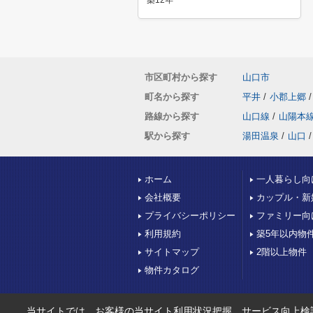
築12年
市区町村から探す
山口市
町名から探す
平井
/
小郡上郷
/
路線から探す
山口線
/
山陽本
駅から探す
湯田温泉
/
山口
/
ホーム
一人暮らし向
会社概要
カップル・新
プライバシーポリシー
ファミリー向
利用規約
築5年以内物
サイトマップ
2階以上物件
物件カタログ
当サイトでは、お客様の当サイト利用状況把握、サービス向上検討