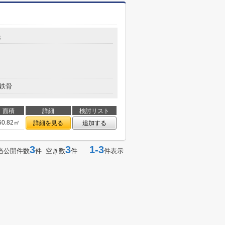
3
鉄骨
面積
詳細
検討リスト
50.82㎡
詳細を見る
追加する
3
3
1-3
当公開件数
件 空き数
件
件表示