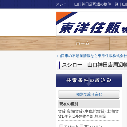
スシロー 山口神田店周辺の物件一覧｜山
山口市の不動産情報なら東洋住販株式会
スシロー 山口神田店周辺
種別で絞り込む
現在の種別
賃貸,店舗(賃貸),事務所(賃貸),土地(賃
貸),住宅以外建物全部,駐車場
アパート
マンション