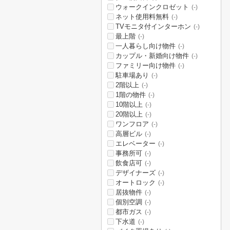
ウォークインクロゼット
(-)
ネット使用料無料
(-)
TVモニタ付インターホン
(-)
最上階
(-)
一人暮らし向け物件
(-)
カップル・新婚向け物件
(-)
ファミリー向け物件
(-)
駐車場あり
(-)
2階以上
(-)
1階の物件
(-)
10階以上
(-)
20階以上
(-)
ワンフロア
(-)
高層ビル
(-)
エレベーター
(-)
事務所可
(-)
飲食店可
(-)
デザイナーズ
(-)
オートロック
(-)
居抜物件
(-)
個別空調
(-)
都市ガス
(-)
下水道
(-)