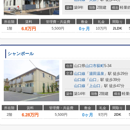
築9年
2階建
軽量
築年
階数
構造
所在階
賃料
管理費・共益費
敷金
礼金
間取り
6.8
万円
0ヶ月
1階
5,500円
10万円
2LDK
シャンポール
山口県
山口市
荻町
5-34
住所
交通
山口線
「
湯田温泉
」駅 徒歩29分
山口線
「
山口
」駅 徒歩39分
山口線
「
上山口
」駅 徒歩47分
築14年
2階建
軽量
築年
階数
構造
所在階
賃料
管理費・共益費
敷金
礼金
間取り
6.28
万円
0ヶ月
2階
5,500円
9万円
2DK