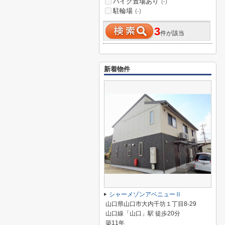
バイク置場あり
(-)
駐輪場
(-)
3
件が該当
新着物件
シャーメゾンアベニューⅡ
山口県山口市大内千坊１丁目8-29
山口線「山口」駅 徒歩20分
築11年