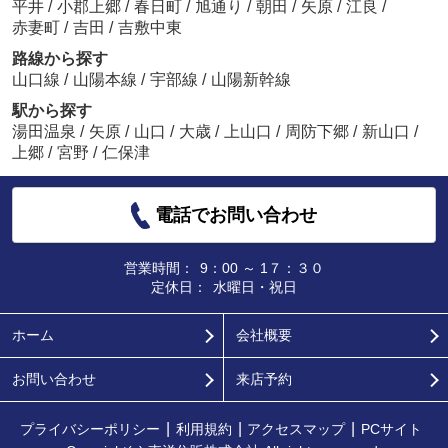
平井
/
小郡上郷
/
春日町
/
旭通り
/
朝田
/
矢原
/
江良
/
赤妻町
/
吉田
/
吉敷中東
路線から探す
山口線
/
山陽本線
/
宇部線
/
山陽新幹線
駅から探す
湯田温泉
/
矢原
/
山口
/
大歳
/
上山口
/
周防下郷
/
新山口
/
上郷
/
宮野
/
仁保津
電話でお問い合わせ
営業時間：
9：00 ～ 1７：３０
定休日：
水曜日・祝日
ホーム
会社概要
お問い合わせ
来店予約
プライバシーポリシー
利用規約
アクセスマップ
PCサイト