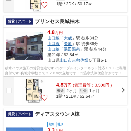
1階 / 2DK / 50.17㎡
プリンセス良城柚木
賃貸 | アパート
4.8
万円
山口線
「
大歳
」駅 徒歩34分
山口線
「
矢原
」駅 徒歩36分
山口線
「
湯田温泉
」駅 徒歩44分
築21年 / 52.54㎡
山口県
山口市
吉敷佐畑
５丁目5-1
積水ハウス施工の賃貸住宅です♪☆ケーブルインターネット対応！１Ｆは専用
庭付です♪良城小学校まで３２０mの立地です！☆温水洗浄便座付きです！☆
駐車場一台無料です！☆エアコン一台付き...
4.8
万
円
(管理費等：3,500円 )
2ヶ月
1ヶ月
敷金
礼金
1階 / 2LDK / 52.54㎡
ディアスタウン A棟
賃貸 | アパート
敷0
礼0
3.3
万円