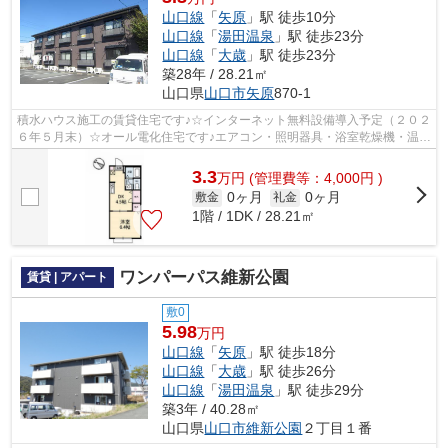
山口線
「
矢原
」駅 徒歩10分
山口線
「
湯田温泉
」駅 徒歩23分
山口線
「
大歳
」駅 徒歩23分
築28年 / 28.21㎡
山口県
山口市
矢原
870-1
積水ハウス施工の賃貸住宅です♪☆インターネット無料設備導入予定（２０２
６年５月末）☆オール電化住宅です♪エアコン・照明器具・浴室乾燥機・温水
洗浄便座・ＴＶモニターホン付き！新...
3.3
万
円
(管理費等：4,000円 )
0ヶ月
0ヶ月
敷金
礼金
1階 / 1DK / 28.21㎡
ワンパーパス維新公園
賃貸 | アパート
敷0
5.98
万円
山口線
「
矢原
」駅 徒歩18分
山口線
「
大歳
」駅 徒歩26分
山口線
「
湯田温泉
」駅 徒歩29分
築3年 / 40.28㎡
山口県
山口市
維新公園
２丁目１番