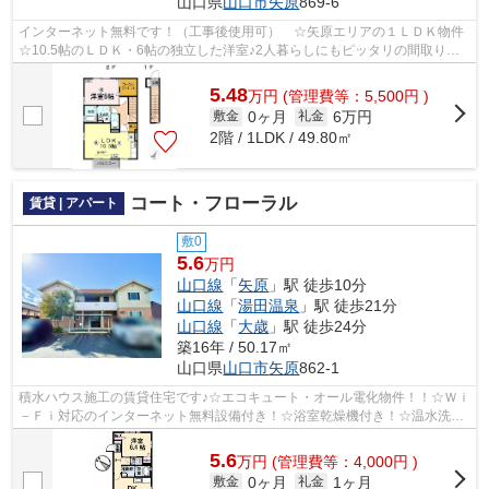
山口県
山口市
矢原
869-6
インターネット無料です！（工事後使用可） ☆矢原エリアの１ＬＤＫ物件
☆10.5帖のＬＤＫ・6帖の独立した洋室♪2人暮らしにもピッタリの間取りで
す！居室照明(3個)･エアコン２台・モニタ...
5.48
万
円
(管理費等：5,500円 )
0ヶ月
6万円
敷金
礼金
2階 / 1LDK / 49.80㎡
コート・フローラル
賃貸 | アパート
敷0
5.6
万円
山口線
「
矢原
」駅 徒歩10分
山口線
「
湯田温泉
」駅 徒歩21分
山口線
「
大歳
」駅 徒歩24分
築16年 / 50.17㎡
山口県
山口市
矢原
862-1
積水ハウス施工の賃貸住宅です♪☆エコキュート・オール電化物件！！☆Ｗｉ
－Ｆｉ対応のインターネット無料設備付き！☆浴室乾燥機付き！☆温水洗浄
便座付き！☆新鮮市場湯田店まで６００ｍ...
5.6
万
円
(管理費等：4,000円 )
0ヶ月
1ヶ月
敷金
礼金