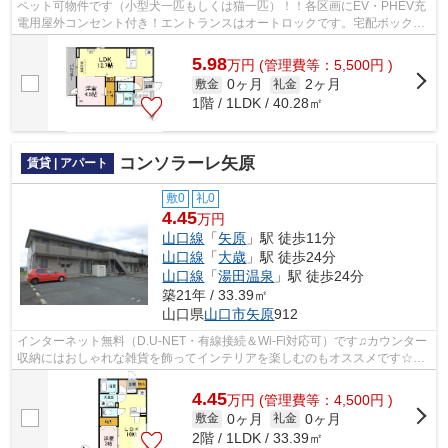
ペット可物件です（小型犬一匹もしくは猫一匹）！！各区画にEV・PHEV充
電用屋外コンセント付き！エントランスはオートロックです。宅配ボックス
もあります！エアコンは２台付・対面式...
5.98
万
円
(管理費等：5,500円 )
0ヶ月
2ヶ月
敷金
礼金
1階 / 1LDK / 40.28㎡
コンソラーレ矢原
賃貸 | アパート
敷0
礼0
4.45
万円
山口線
「
矢原
」駅 徒歩11分
山口線
「
大歳
」駅 徒歩24分
山口線
「
湯田温泉
」駅 徒歩24分
築21年 / 33.39㎡
山口県
山口市
矢原
912
インターネット無料（D.U-NET・有線接続＆Wi-Fi対応可）です♫カウンター
収納にはおしゃれな雑貨を飾ってインテリアを楽しむのもオススメです☆雨
天・花粉対策の室内物干し付きです☆
4.45
万
円
(管理費等：4,500円 )
0ヶ月
0ヶ月
敷金
礼金
2階 / 1LDK / 33.39㎡