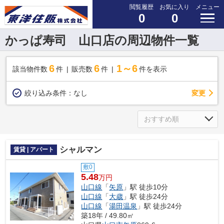
閲覧履歴
お気に入り
メニュー
0
0
かっぱ寿司 山口店の周辺物件一覧
6
6
1～6
該当物件数
件
販売数
件
件を表示
変更
絞り込み条件：
なし
シャルマン
賃貸 | アパート
敷0
5.48
万円
山口線
「
矢原
」駅 徒歩10分
山口線
「
大歳
」駅 徒歩24分
山口線
「
湯田温泉
」駅 徒歩24分
築18年 / 49.80㎡