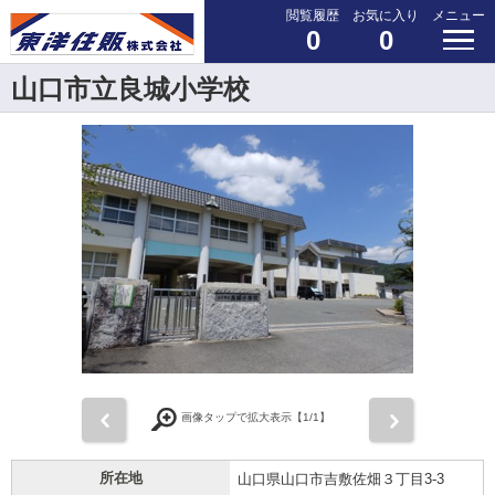
閲覧履歴
お気に入り
メニュー
0
0
山口市立良城小学校
前
次
画像タップで拡大表示【
1
/1】
所在地
山口県山口市吉敷佐畑３丁目3-3