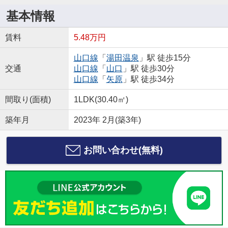
基本情報
賃料
5.48万円
山口線
「
湯田温泉
」駅 徒歩15分
交通
山口線
「
山口
」駅 徒歩30分
山口線
「
矢原
」駅 徒歩34分
間取り(面積)
1LDK(30.40㎡)
築年月
2023年 2月(築3年)
お問い合わせ(無料)