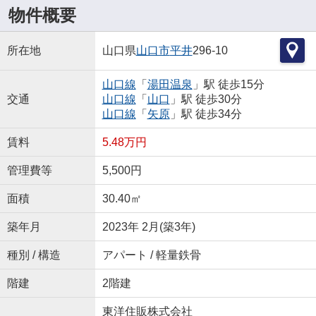
物件概要
所在地
山口県
山口市
平井
296-10
山口線
「
湯田温泉
」駅 徒歩15分
交通
山口線
「
山口
」駅 徒歩30分
山口線
「
矢原
」駅 徒歩34分
賃料
5.48万円
管理費等
5,500円
面積
30.40㎡
築年月
2023年 2月(築3年)
種別 / 構造
アパート / 軽量鉄骨
階建
2階建
東洋住販株式会社