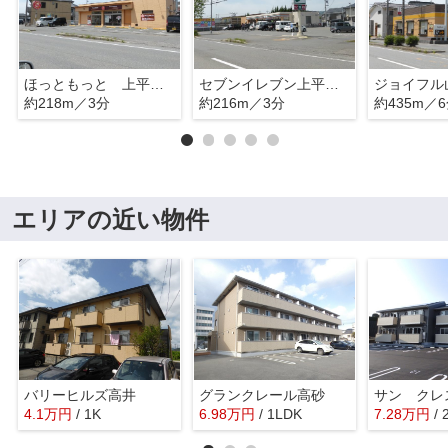
ほっともっと 上平井店
セブンイレブン上平井店
ジョイフル
約218m／3分
約216m／3分
約435m／
エリアの近い物件
バリーヒルズ高井
グランクレール高砂
サン クレ
4.1
万
円
/ 1K
6.98
万
円
/ 1LDK
7.28
万
円
/