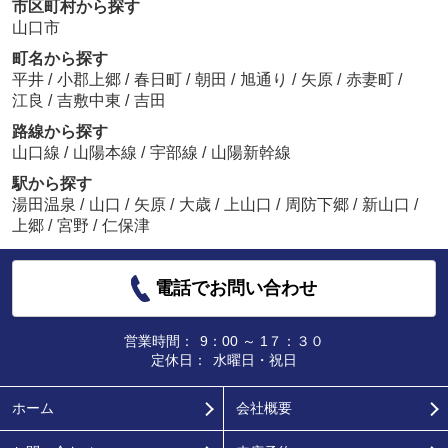
市区町村から探す
山口市
町名から探す
平井
/
小郡上郷
/
春日町
/
朝田
/
旭通り
/
矢原
/
赤妻町
/
江良
/
吉敷中東
/
吉田
路線から探す
山口線
/
山陽本線
/
宇部線
/
山陽新幹線
駅から探す
湯田温泉
/
山口
/
矢原
/
大歳
/
上山口
/
周防下郷
/
新山口
/
上郷
/
宮野
/
仁保津
電話でお問い合わせ
営業時間：
9：00 ～ 1７：３０
定休日：
水曜日・祝日
ホーム
会社概要