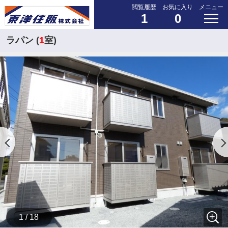
閲覧履歴
お気に入り
メニュー
1
0
ラパン (
1
室)
1 / 18