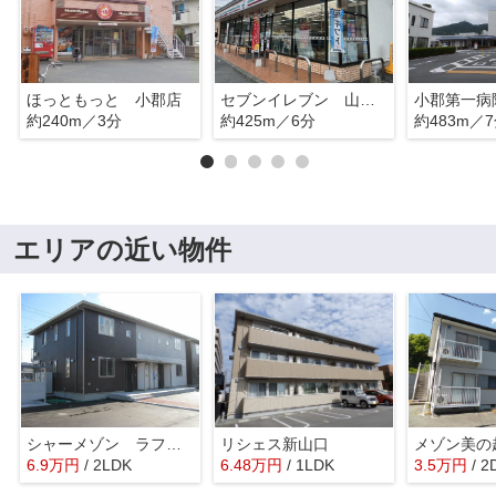
ほっともっと 小郡店
セブンイレブン 山口第一病院前
小郡第一病
約240m／3分
約425m／6分
約483m／
エリアの近い物件
シャーメゾン ラフィーネ C棟
リシェス新山口
メゾン美の
6.9
万
円
/ 2LDK
6.48
万
円
/ 1LDK
3.5
万
円
/ 2