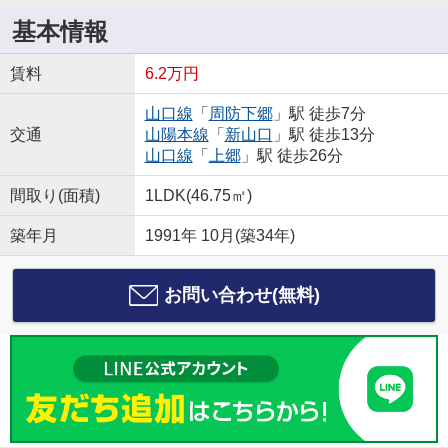
基本情報
賃料
6.2万円
山口線
「
周防下郷
」駅 徒歩7分
交通
山陽本線
「
新山口
」駅 徒歩13分
山口線
「
上郷
」駅 徒歩26分
間取り(面積)
1LDK(46.75㎡)
築年月
1991年 10月(築34年)
お問い合わせ(無料)