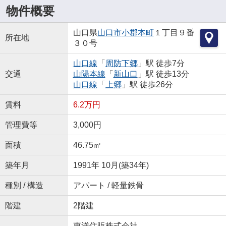
物件概要
山口県
山口市
小郡本町
１丁目９番
所在地
３０号
山口線
「
周防下郷
」駅 徒歩7分
交通
山陽本線
「
新山口
」駅 徒歩13分
山口線
「
上郷
」駅 徒歩26分
賃料
6.2万円
管理費等
3,000円
面積
46.75㎡
築年月
1991年 10月(築34年)
種別 / 構造
アパート / 軽量鉄骨
階建
2階建
東洋住販株式会社