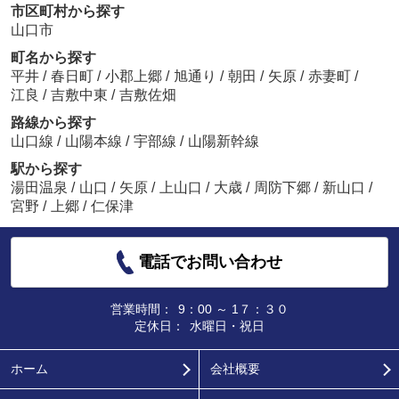
市区町村から探す
山口市
町名から探す
平井
/
春日町
/
小郡上郷
/
旭通り
/
朝田
/
矢原
/
赤妻町
/
江良
/
吉敷中東
/
吉敷佐畑
路線から探す
山口線
/
山陽本線
/
宇部線
/
山陽新幹線
駅から探す
湯田温泉
/
山口
/
矢原
/
上山口
/
大歳
/
周防下郷
/
新山口
/
宮野
/
上郷
/
仁保津
電話でお問い合わせ
営業時間：
9：00 ～ 1７：３０
定休日：
水曜日・祝日
ホーム
会社概要