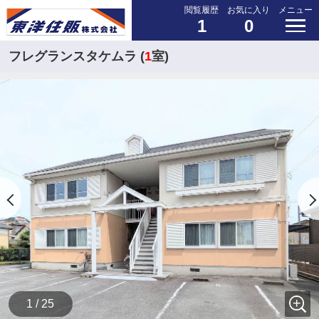
閲覧履歴
お気に入り
メニュー
1
0
フレグランスタケムラ (
1
室)
1 / 25