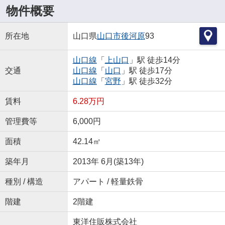
物件概要
所在地
山口県
山口市
後河原
93
山口線
「
上山口
」駅 徒歩14分
交通
山口線
「
山口
」駅 徒歩17分
山口線
「
宮野
」駅 徒歩32分
賃料
6.28万円
管理費等
6,000円
面積
42.14㎡
築年月
2013年 6月(築13年)
種別 / 構造
アパート / 軽量鉄骨
階建
2階建
東洋住販株式会社