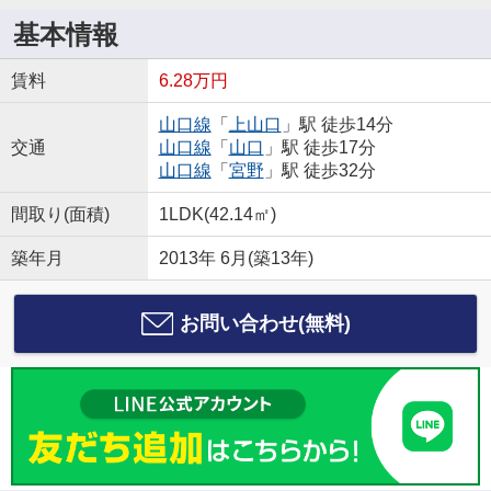
基本情報
賃料
6.28万円
山口線
「
上山口
」駅 徒歩14分
交通
山口線
「
山口
」駅 徒歩17分
山口線
「
宮野
」駅 徒歩32分
間取り(面積)
1LDK(42.14㎡)
築年月
2013年 6月(築13年)
お問い合わせ(無料)