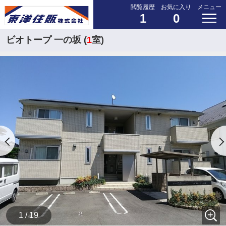
閲覧履歴
お気に入り
メニュー
1
0
ビオトープ 一の坂 (
1
室)
1 / 19