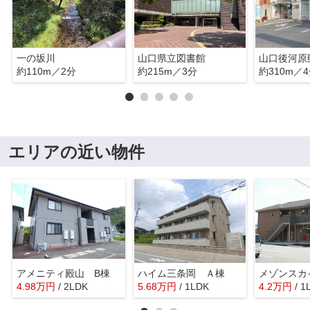
一の坂川
山口県立図書館
山口後河原
約110m／2分
約215m／3分
約310m／
エリアの近い物件
アメニティ殿山 B棟
ハイム三条岡 Ａ棟
4.98
万
円
/ 2LDK
5.68
万
円
/ 1LDK
4.2
万
円
/ 1