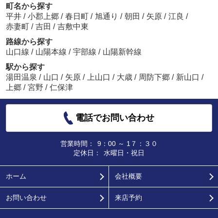
町名から探す
平井
/
小郡上郷
/
春日町
/
旭通り
/
朝田
/
矢原
/
江良
/
赤妻町
/
吉田
/
吉敷中東
路線から探す
山口線
/
山陽本線
/
宇部線
/
山陽新幹線
駅から探す
湯田温泉
/
山口
/
矢原
/
上山口
/
大歳
/
周防下郷
/
新山口
/
上郷
/
宮野
/
仁保津
電話でお問い合わせ
営業時間：
9：00 ～ 1７：３０
定休日：
水曜日・祝日
ホーム
会社概要
お問い合わせ
来店予約