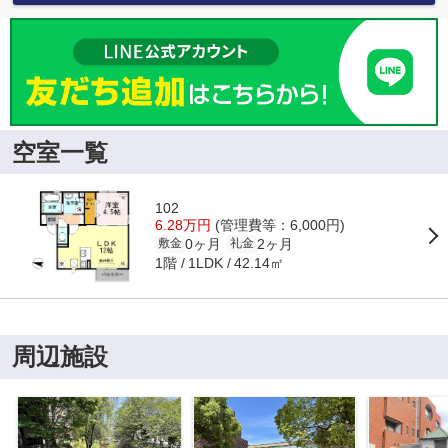
空室一覧
102
6.28万円
(管理費等：6,000円)
0ヶ月
2ヶ月
敷金
礼金
1階
42.14㎡
1LDK
周辺施設