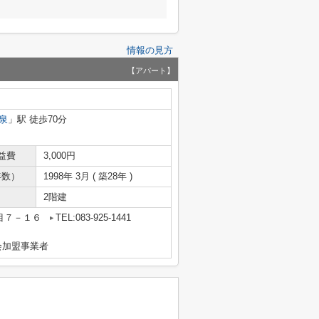
情報の見方
【アパート】
泉
」駅 徒歩70分
益費
3,000円
年数）
1998年 3月 ( 築28年 )
2階建
目７－１６
TEL:083-925-1441
会加盟事業者