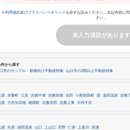
※
利用規約
及び
プライバシーポリシー
を必ずお読みください。左記内容に同
さい。
未入力項目がありま
条件から探す
口市のカップル・新婚向け不動産特集
山口市の2階以上不動産特集
矢原
赤妻町
江良
吉敷中東
吉敷佐畑
吉田
小郡前田町
葵
湯田温泉
吉敷
河原
大内矢田南
穂積町
吉敷赤田
吉敷上東
大内千坊
大歳
矢原
湯田温泉
山口
上山口
宮野
仁保
上嘉川
深溝