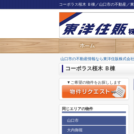
コーポラス桜木 Ｂ棟／山口市の不動産／
山口市の不動産情報なら東洋住販株式会
コーポラス桜木 Ｂ棟
▼ご希望の物件をお探しします
同じエリアの物件
山口市
大内御堀