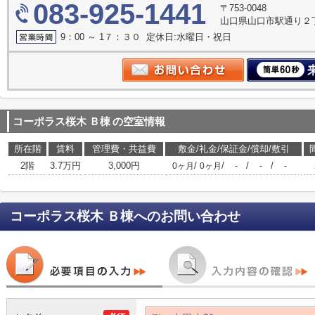
083-925-1441
〒753-0048
山口県山口市駅通り２
9：00 ～ 1７：３０ 定休日:水曜日・祝日
コーポラス桜木 Ｂ棟
の空室情報
所在階
賃料
管理費・共益費
敷金/礼金/保証金/償却/敷引
2階
3.7万円
3,000円
/
/
/
/
0ヶ月
0ヶ月
-
-
-
コーポラス桜木 Ｂ棟
へのお問い合わせ