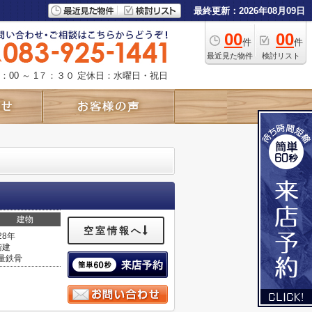
最終更新：2026年08月09日
00
00
件
件
最近見た物件
検討リスト
：00 ～ 1７：３０
定休日：水曜日・祝日
建物
空室情報へ
28年
階建
量鉄骨