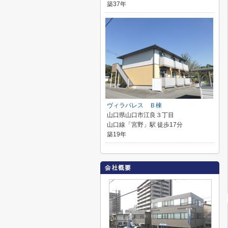
築37年
ヴィラパレス Ｂ棟
山口県山口市江良３丁目
山口線「宮野」駅 徒歩17分
築19年