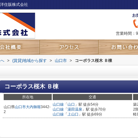
東洋住販株式会社
営業時間：9
社へ
>
(賃貸)地域から探す
>
山口市
>
コーポラス桜木 Ｂ棟
コーポラス桜木 Ｂ棟
所在地
交通
山口線
「
山口
」駅 徒歩54分
築
山口県
山口市
大内御堀
3442-
山口線
「
湯田温泉
」駅 徒歩70分
2
2
山口線
「
上山口
」駅 徒歩69分
軽