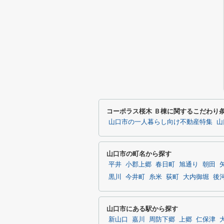
コーポラス桜木 Ｂ棟に関するこだわり
山口市の一人暮らし向け不動産特集
山
山口市の町名から探す
平井
小郡上郷
春日町
旭通り
朝田
黒川
今井町
糸米
荻町
大内御堀
後
山口市にある駅から探す
新山口
嘉川
周防下郷
上郷
仁保津