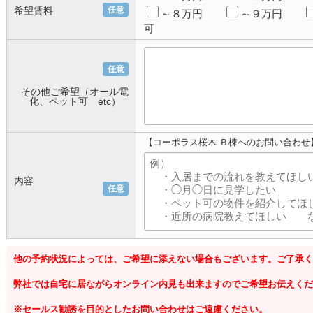
希望賃料
任意
～８万円
～９万円
可
任意
その他ご希望（オール電
化、ペット可 etc）
【コーポラス桜木 Ｂ棟へのお問い合わせ
内容
任意
他の予約状況によっては、ご希望に添えない場合もございます。ご了承く
弊社では自宅に居ながらオンライン内見も出来ますのでご希望お伝えくだ
※セールス勧誘を目的としたお問い合わせはご遠慮ください。