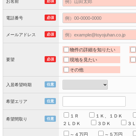
お名前
必須
電話番号
必須
メールアドレス
必須
物件の詳細を知りたい
要望
必須
現地を見たい
その他
入居希望時期
任意
希望エリア
任意
１Ｒ
１Ｋ、１ＤＫ
希望間取り
任意
２ＬＤＫ
３ＤＫ
３
～４万円
～５万円