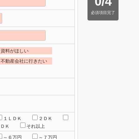
0
/
4
必須項目完了
資料がほしい
不動産会社に行きたい
１ＬＤＫ
２ＤＫ
ＬＤＫ
それ以上
～６万円
～７万円