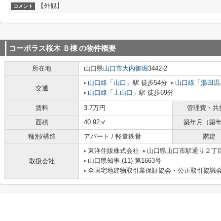
【外観】
コメント
コーポラス桜木 Ｂ棟
の物件概要
所在地
山口県
山口市
大内御堀
3442-2
山口線
「
山口
」駅 徒歩54分
山口線
「
湯田温
交通
山口線
「
上山口
」駅 徒歩69分
賃料
3.7万円
管理費・共
面積
40.92㎡
築年月（築
種別/構造
アパート / 軽量鉄骨
階建
東洋住販株式会社
山口県山口市駅通り２丁
山口県知事 (11) 第1663号
取扱会社
全国宅地建物取引業保証協会・公正取引協議