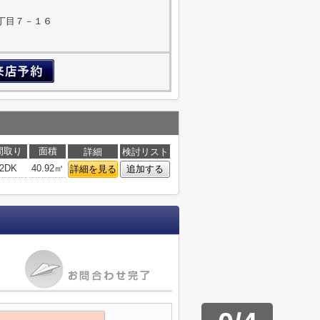
丁目７－１６
間取り
面積
詳細
検討リスト
2DK
40.92㎡
詳細を見る
追加する