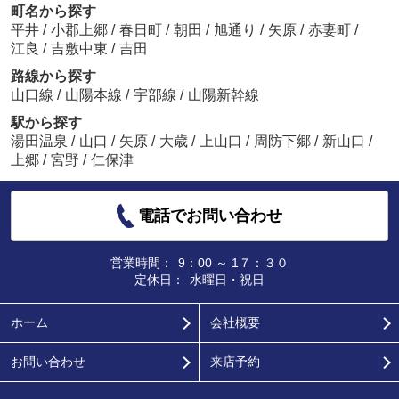
町名から探す
平井
/
小郡上郷
/
春日町
/
朝田
/
旭通り
/
矢原
/
赤妻町
/
江良
/
吉敷中東
/
吉田
路線から探す
山口線
/
山陽本線
/
宇部線
/
山陽新幹線
駅から探す
湯田温泉
/
山口
/
矢原
/
大歳
/
上山口
/
周防下郷
/
新山口
/
上郷
/
宮野
/
仁保津
電話でお問い合わせ
営業時間：
9：00 ～ 1７：３０
定休日：
水曜日・祝日
ホーム
会社概要
お問い合わせ
来店予約