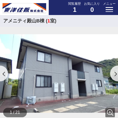
閲覧履歴
お気に入り
メニュー
1
0
アメニティ殿山B棟 (
1
室)
1 / 21