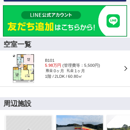
空室一覧
B101
5.98万円
(管理費等：5,500円)
0ヶ月
1ヶ月
敷金
礼金
1階
60.80㎡
2LDK
周辺施設